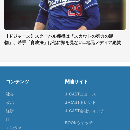
【ドジャース】スクーバル獲得は「スカウトの努力の賜
物」、若手「育成法」は他に類を見ない...地元メディア絶賛
コンテンツ
関連サイト
社会
J-CASTニュース
政治
J-CASTトレンド
経済
J-CAST会社ウォッチ
IT
BOOKウォッチ
エンタメ