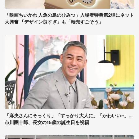
「映画ちいかわ 人魚の島のひみつ」入場者特典第2弾にネット
大興奮 「デザイン良すぎ」も「転売すごそう」
「麻央さんにそっくり」「すっかり大人に」「かわいい~」...
市川團十郎、長女の15歳の誕生日を祝福