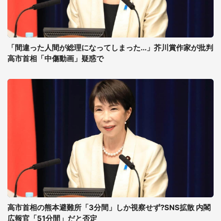
「間違った人間が総理になってしまった...」芥川賞作家が批判
高市首相「中傷動画」疑惑で
高市首相の熊本避難所「3分間」しか視察せず?SNS拡散 内閣
広報官「51分間」だと否定