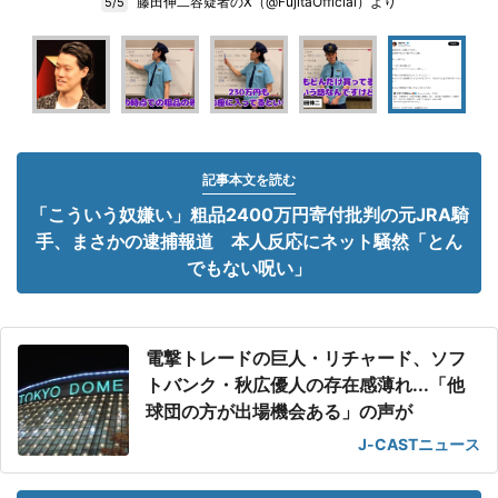
藤田伸二容疑者のX（@FujitaOfficial）より
5/5
記事本文を読む
「こういう奴嫌い」粗品2400万円寄付批判の元JRA騎
手、まさかの逮捕報道 本人反応にネット騒然「とん
でもない呪い」
電撃トレードの巨人・リチャード、ソフ
トバンク・秋広優人の存在感薄れ...「他
球団の方が出場機会ある」の声が
J-CASTニュース