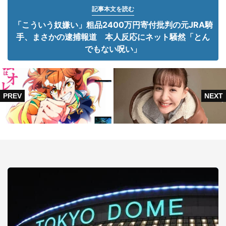
記事本文を読む
「こういう奴嫌い」粗品2400万円寄付批判の元JRA騎
手、まさかの逮捕報道 本人反応にネット騒然「とん
でもない呪い」