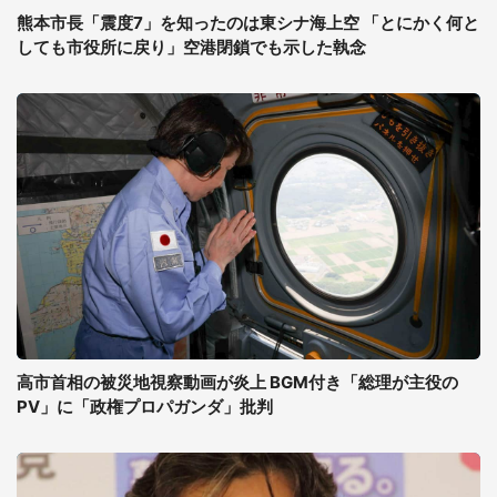
熊本市長「震度7」を知ったのは東シナ海上空 「とにかく何と
しても市役所に戻り」空港閉鎖でも示した執念
高市首相の被災地視察動画が炎上 BGM付き「総理が主役の
PV」に「政権プロパガンダ」批判