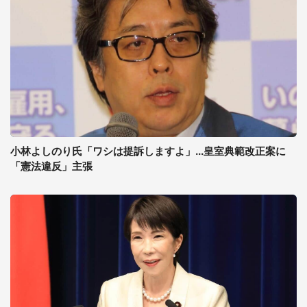
小林よしのり氏「ワシは提訴しますよ」...皇室典範改正案に
「憲法違反」主張