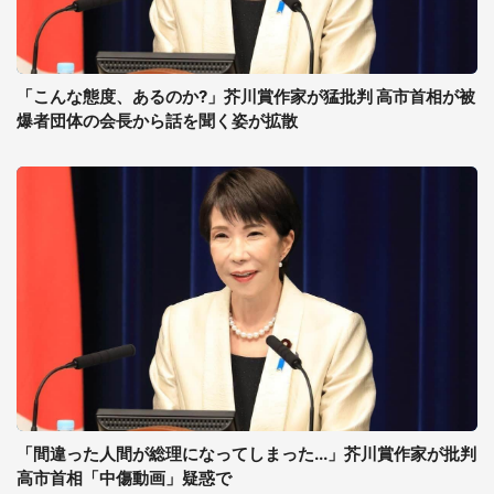
「こんな態度、あるのか?」芥川賞作家が猛批判 高市首相が被
爆者団体の会長から話を聞く姿が拡散
「間違った人間が総理になってしまった...」芥川賞作家が批判
高市首相「中傷動画」疑惑で