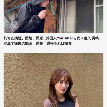
朽ちた病院、団地、民家...外国人YouTuberら次々侵入 長崎・
池島で撮影の動画、県警「通報あれば捜査」