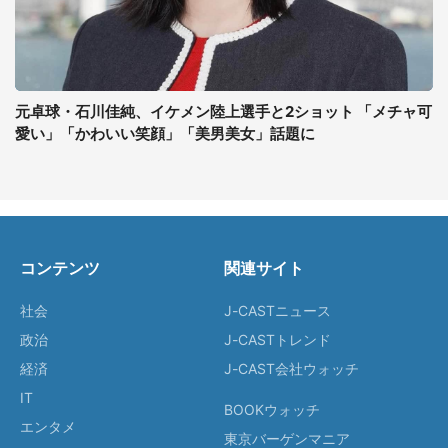
元卓球・石川佳純、イケメン陸上選手と2ショット 「メチャ可
愛い」「かわいい笑顔」「美男美女」話題に
コンテンツ
関連サイト
社会
J-CASTニュース
政治
J-CASTトレンド
経済
J-CAST会社ウォッチ
IT
BOOKウォッチ
エンタメ
東京バーゲンマニア