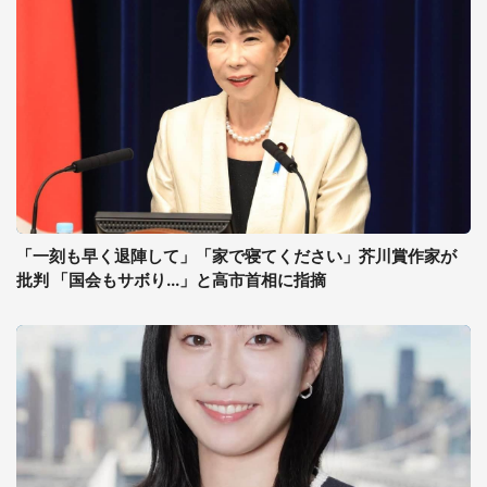
「一刻も早く退陣して」「家で寝てください」芥川賞作家が
批判 「国会もサボり...」と高市首相に指摘