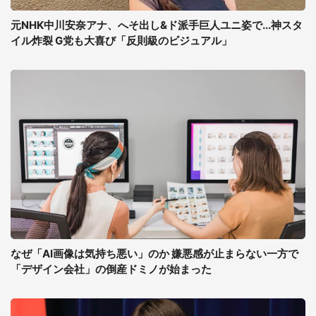
元NHK中川安奈アナ、へそ出し&ド派手巨人ユニ姿で...神スタ
イル炸裂 G党も大喜び「反則級のビジュアル」
なぜ「AI画像は気持ち悪い」のか 嫌悪感が止まらない一方で
「デザイン会社」の倒産ドミノが始まった