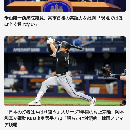
米山隆一前衆院議員、高市首相の英語力を批判 「現地ではほ
ぼ全く通じない」
「日本の打者はやはり違う」大リーグ1年目の村上宗隆、岡本
和真が躍動 KBO出身選手とは「明らかに対照的」韓国メディ
ア脱帽