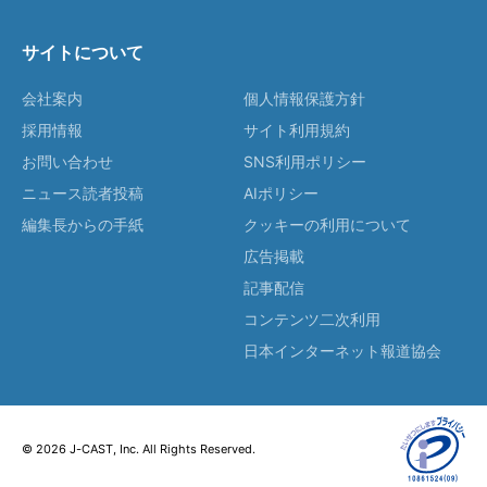
サイトについて
会社案内
個人情報保護方針
採用情報
サイト利用規約
お問い合わせ
SNS利用ポリシー
ニュース読者投稿
AIポリシー
編集長からの手紙
クッキーの利用について
広告掲載
記事配信
コンテンツ二次利用
日本インターネット報道協会
© 2026 J-CAST, Inc. All Rights Reserved.