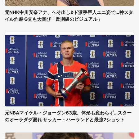
元NHK中川安奈アナ、へそ出し&ド派手巨人ユニ姿で...神スタ
イル炸裂 G党も大喜び「反則級のビジュアル」
元NBAマイケル・ジョーダン63歳、体形も変わらず...スター
のオーラダダ漏れ サッカー・ハーランドと最強2ショット