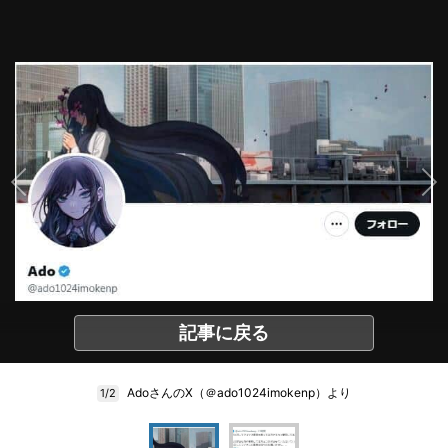
記事に戻る
AdoさんのX（＠ado1024imokenp）より
1/2