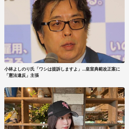
小林よしのり氏「ワシは提訴しますよ」...皇室典範改正案に
「憲法違反」主張