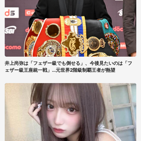
井上尚弥は「フェザー級でも倒せる」、今後見たいのは「フ
ェザー級王座統一戦」...元世界2階級制覇王者が熱望