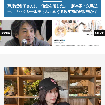
芦原妃名子さんに「信念を感じた」 脚本家・矢島弘
一、「セクシー田中さん」めぐる数年前の秘話明かす