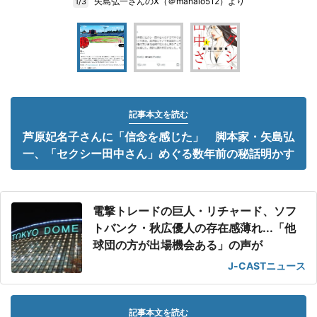
矢島弘一さんのX（＠mahalo512）より
1/3
記事本文を読む
芦原妃名子さんに「信念を感じた」 脚本家・矢島弘
一、「セクシー田中さん」めぐる数年前の秘話明かす
電撃トレードの巨人・リチャード、ソフ
トバンク・秋広優人の存在感薄れ...「他
球団の方が出場機会ある」の声が
J-CASTニュース
記事本文を読む