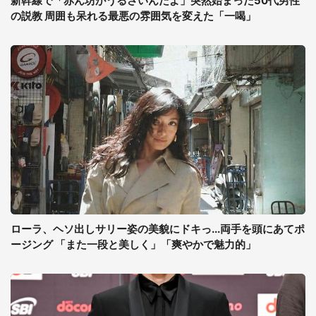
新幹線で「赤ん坊がうるさいんだよ」突然始まった50代男性
の説教 周囲も呆れる最悪の雰囲気を変えた「一喝」
ローラ、ヘソ出しサリー姿の美貌にドキっ...両手を頭にあてポ
ージング 「また一段と美しく」「爽やかで魅力的」