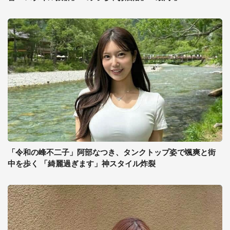
「令和の峰不二子」阿部なつき、タンクトップ姿で颯爽と街
中を歩く 「綺麗過ぎます」神スタイル炸裂