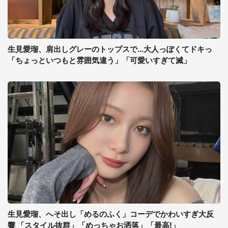
生見愛瑠、肩出しグレーのトップスで...大人っぽくてドキっ
「ちょっといつもと雰囲気違う」「可愛いすぎて滅」
生見愛瑠、へそ出し「めるのふく」コーデでかわいすぎ大反
響 「スタイル抜群」「めっちゃお洒落」「最高!」