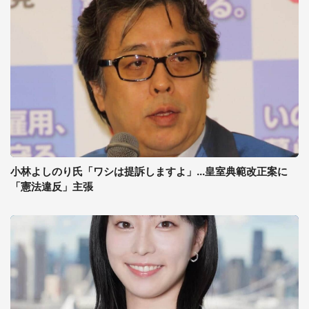
小林よしのり氏「ワシは提訴しますよ」...皇室典範改正案に
「憲法違反」主張