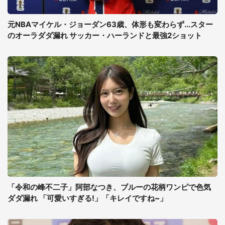
元NBAマイケル・ジョーダン63歳、体形も変わらず...スター
のオーラダダ漏れ サッカー・ハーランドと最強2ショット
「令和の峰不二子」阿部なつき、ブルーの花柄ワンピで色気
ダダ漏れ 「可愛いすぎる!」「キレイですね~」