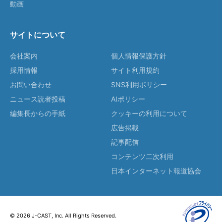
動画
サイトについて
会社案内
個人情報保護方針
採用情報
サイト利用規約
お問い合わせ
SNS利用ポリシー
ニュース読者投稿
AIポリシー
編集長からの手紙
クッキーの利用について
広告掲載
記事配信
コンテンツ二次利用
日本インターネット報道協会
© 2026 J-CAST, Inc. All Rights Reserved.