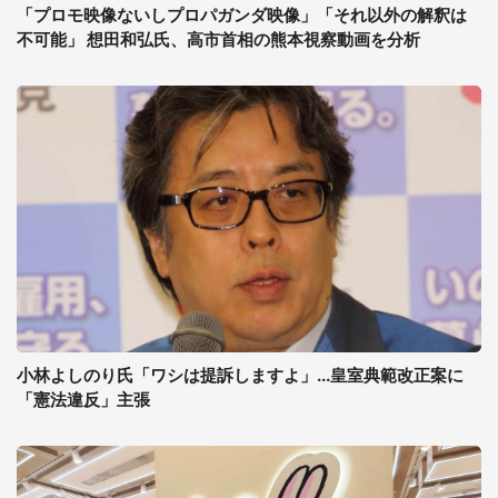
「プロモ映像ないしプロパガンダ映像」「それ以外の解釈は
不可能」 想田和弘氏、高市首相の熊本視察動画を分析
小林よしのり氏「ワシは提訴しますよ」...皇室典範改正案に
「憲法違反」主張