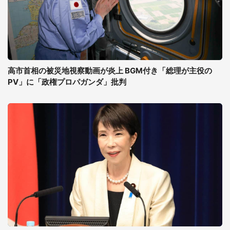
高市首相の被災地視察動画が炎上 BGM付き「総理が主役の
PV」に「政権プロパガンダ」批判