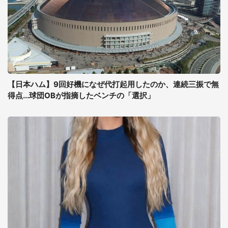
【日本ハム】9回好機になぜ代打起用したのか、連続三振で無
得点...球団OBが指摘したベンチの「選択」