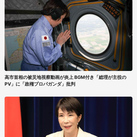
高市首相の被災地視察動画が炎上 BGM付き「総理が主役の
PV」に「政権プロパガンダ」批判