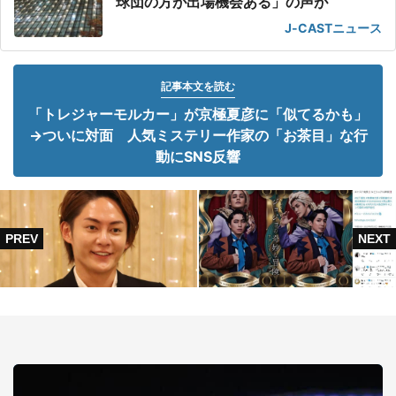
球団の方が出場機会ある」の声が
J-CASTニュース
記事本文を読む
「トレジャーモルカー」が京極夏彦に「似てるかも」
→ついに対面 人気ミステリー作家の「お茶目」な行
動にSNS反響