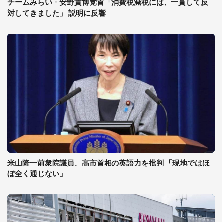
チームみらい・安野貴博党首「消費税減税には、一貫して反
対してきました」 説明に反響
米山隆一前衆院議員、高市首相の英語力を批判 「現地ではほ
ぼ全く通じない」