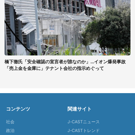
橋下徹氏「安全確認の宣言者が誰なのか」...イオン爆発事故
「売上金を金庫に」テナント会社の指示めぐって
コンテンツ
関連サイト
社会
J-CASTニュース
政治
J-CASTトレンド