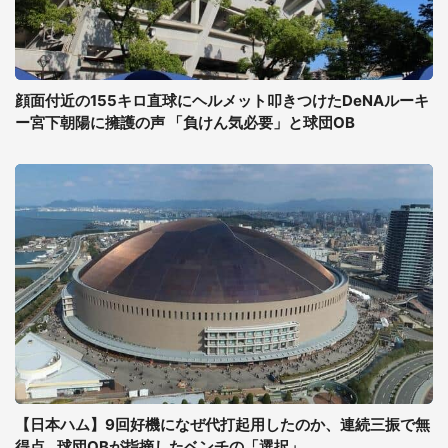
顔面付近の155キロ直球にヘルメット叩きつけたDeNAルーキ
ー宮下朝陽に擁護の声 「負けん気必要」と球団OB
【日本ハム】9回好機になぜ代打起用したのか、連続三振で無
得点...球団OBが指摘したベンチの「選択」