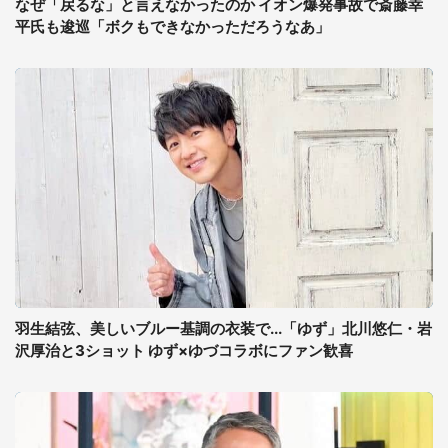
なぜ「戻るな」と言えなかったのか イオン爆発事故で斎藤幸
平氏も逡巡「ボクもできなかっただろうなあ」
羽生結弦、美しいブルー基調の衣装で...「ゆず」北川悠仁・岩
沢厚治と3ショット ゆず×ゆづコラボにファン歓喜