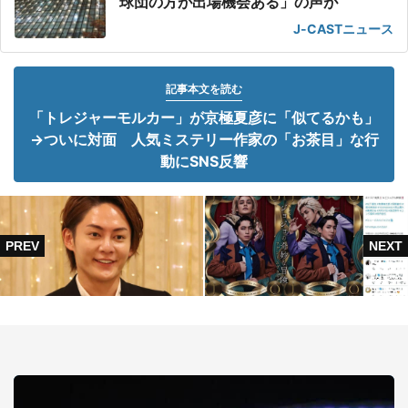
球団の方が出場機会ある」の声が
J-CASTニュース
記事本文を読む
「トレジャーモルカー」が京極夏彦に「似てるかも」
→ついに対面 人気ミステリー作家の「お茶目」な行
動にSNS反響