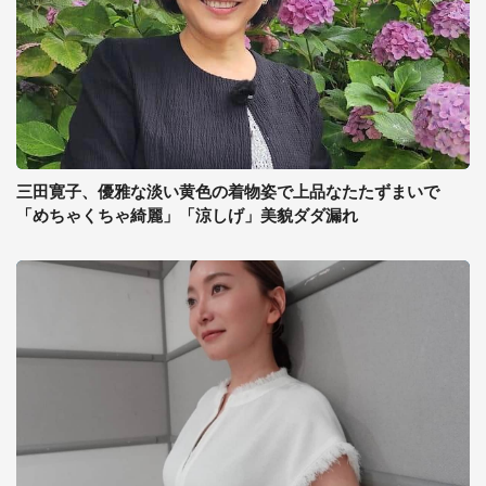
三田寛子、優雅な淡い黄色の着物姿で上品なたたずまいで
「めちゃくちゃ綺麗」「涼しげ」美貌ダダ漏れ