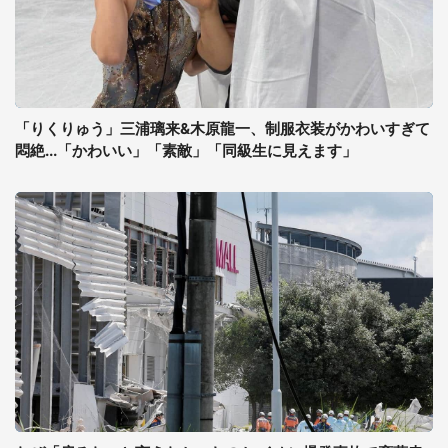
「りくりゅう」三浦璃来&木原龍一、制服衣装がかわいすぎて
悶絶...「かわいい」「素敵」「同級生に見えます」