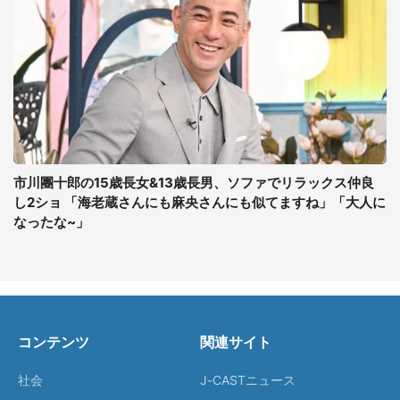
市川團十郎の15歳長女&13歳長男、ソファでリラックス仲良
し2ショ 「海老蔵さんにも麻央さんにも似てますね」「大人に
なったな~」
コンテンツ
関連サイト
社会
J-CASTニュース