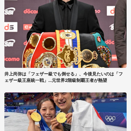
井上尚弥は「フェザー級でも倒せる」、今後見たいのは「フ
ェザー級王座統一戦」...元世界2階級制覇王者が熱望