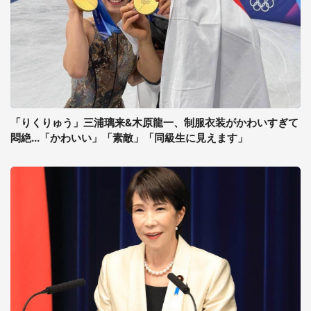
「りくりゅう」三浦璃来&木原龍一、制服衣装がかわいすぎて
悶絶...「かわいい」「素敵」「同級生に見えます」