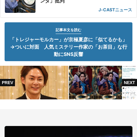
ンダ」批判
J-CASTニュース
記事本文を読む
「トレジャーモルカー」が京極夏彦に「似てるかも」
→ついに対面 人気ミステリー作家の「お茶目」な行
動にSNS反響