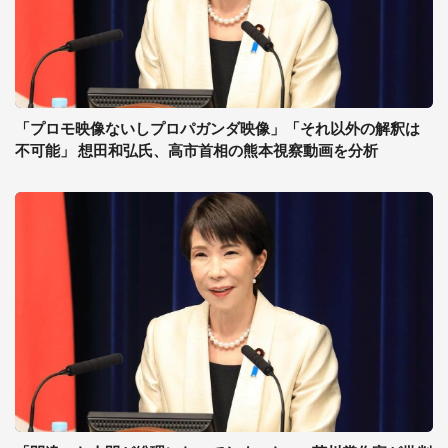
「プロモ映像ないしプロパガンダ映像」「それ以外の解釈は
不可能」 想田和弘氏、高市首相の熊本視察動画を分析