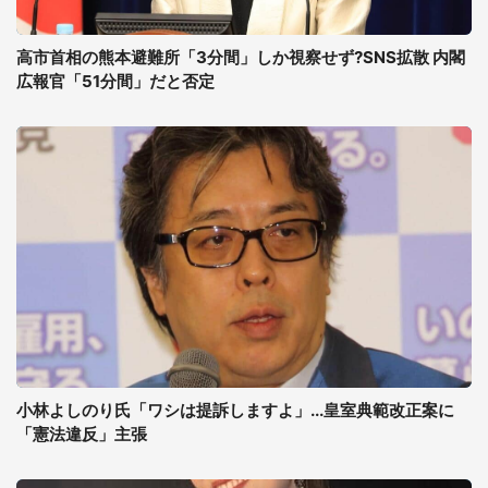
高市首相の熊本避難所「3分間」しか視察せず?SNS拡散 内閣
広報官「51分間」だと否定
小林よしのり氏「ワシは提訴しますよ」...皇室典範改正案に
「憲法違反」主張