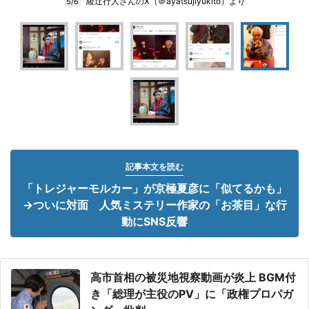
綾辻行人さんのX（＠ayatsujiyukito）より
5/6
記事本文を読む
「トレジャーモルカー」が京極夏彦に「似てるかも」
→ついに対面 人気ミステリー作家の「お茶目」な行
動にSNS反響
高市首相の被災地視察動画が炎上 BGM付
き「総理が主役のPV」に「政権プロパガ