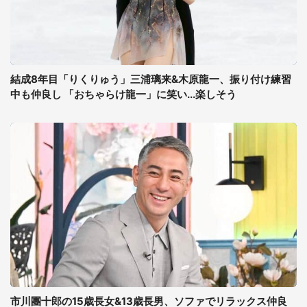
結成8年目「りくりゅう」三浦璃来&木原龍一、振り付け練習
中も仲良し 「おちゃらけ龍一」に笑い...楽しそう
市川團十郎の15歳長女&13歳長男、ソファでリラックス仲良