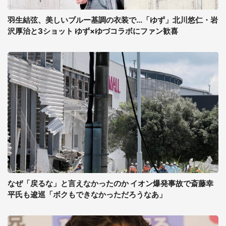
羽生結弦、美しいブルー基調の衣装で...「ゆず」北川悠仁・岩
沢厚治と3ショット ゆず×ゆづコラボにファン歓喜
なぜ「戻るな」と言えなかったのか イオン爆発事故で斎藤幸
平氏も逡巡「ボクもできなかっただろうなあ」