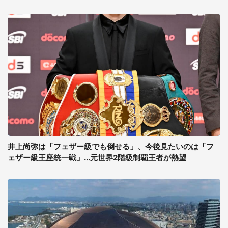
井上尚弥は「フェザー級でも倒せる」、今後見たいのは「フ
ェザー級王座統一戦」...元世界2階級制覇王者が熱望