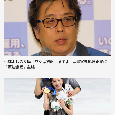
小林よしのり氏「ワシは提訴しますよ」...皇室典範改正案に
「憲法違反」主張