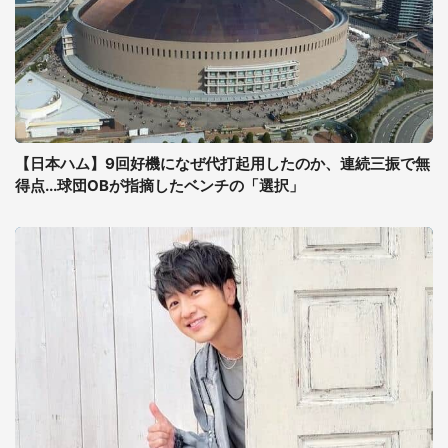
【日本ハム】9回好機になぜ代打起用したのか、連続三振で無
得点...球団OBが指摘したベンチの「選択」