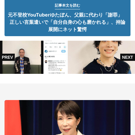
記事本文を読む
元不登校YouTuberゆたぼん、父親に代わり「謝罪」
正しい言葉遣いで「自分自身の心も磨かれる」、持論
展開にネット驚愕