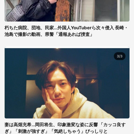
朽ちた病院、団地、民家...外国人YouTuberら次々侵入 長崎・
池島で撮影の動画、県警「通報あれば捜査」
妻は高畑充希...岡田将生、印象激変な姿に反響 「カッコ良す
ぎ」「刺激が強すぎ」「気絶しちゃう」びっしりと