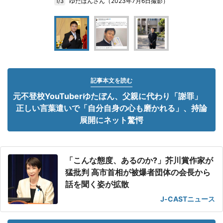
ゆたぼんさん（2023年7月6日撮影）
1/3
記事本文を読む
元不登校YouTuberゆたぼん、父親に代わり「謝罪」
正しい言葉遣いで「自分自身の心も磨かれる」、持論
展開にネット驚愕
「こんな態度、あるのか?」芥川賞作家が
猛批判 高市首相が被爆者団体の会長から
話を聞く姿が拡散
J-CASTニュース