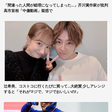
「間違った人間が総理になってしまった...」芥川賞作家が批判
高市首相「中傷動画」疑惑で
辻希美、コストコに行くたびに買って...大絶賛 少しアレンジ
すると「それがマジで、マジでおいしいの!」