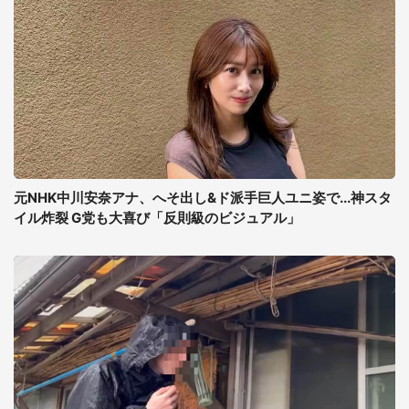
元NHK中川安奈アナ、へそ出し&ド派手巨人ユニ姿で...神スタ
イル炸裂 G党も大喜び「反則級のビジュアル」