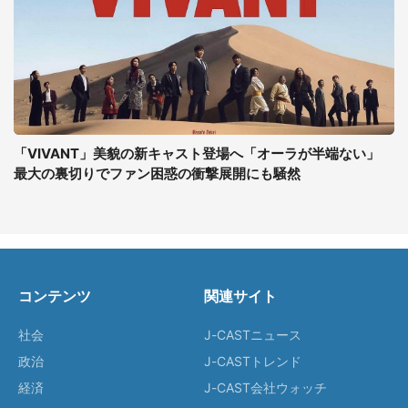
「VIVANT」美貌の新キャスト登場へ「オーラが半端ない」
最大の裏切りでファン困惑の衝撃展開にも騒然
コンテンツ
関連サイト
社会
J-CASTニュース
政治
J-CASTトレンド
経済
J-CAST会社ウォッチ