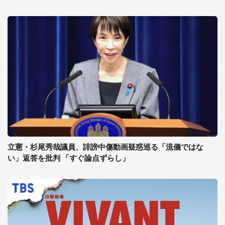
立憲・杉尾秀哉議員、誹謗中傷動画疑惑巡る「流儀ではな
い」返答を批判 「すぐ論点ずらし」