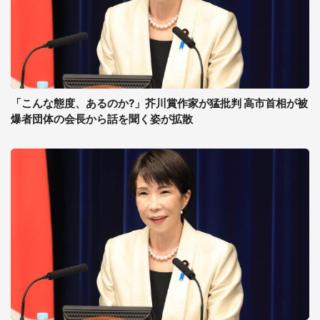
「こんな態度、あるのか?」芥川賞作家が猛批判 高市首相が被
爆者団体の会長から話を聞く姿が拡散