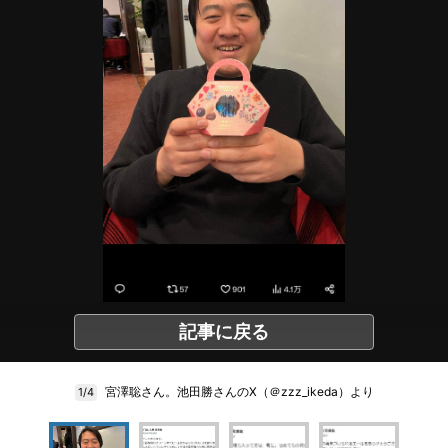
記事に戻る
宮澤聡さん。池田勝さんのX（＠zzz_ikeda）より
1/4