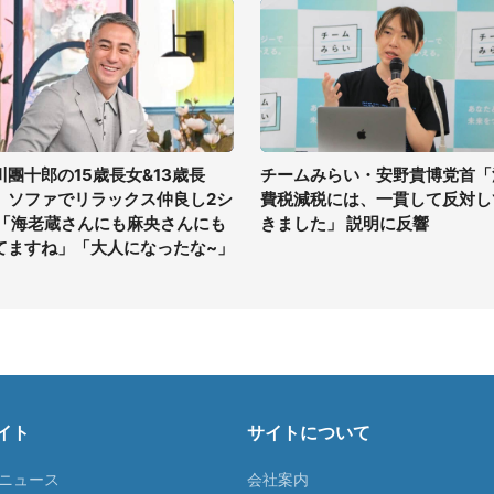
川團十郎の15歳長女&13歳長
チームみらい・安野貴博党首「
、ソファでリラックス仲良し2シ
費税減税には、一貫して反対し
 「海老蔵さんにも麻央さんにも
きました」 説明に反響
てますね」「大人になったな~」
イト
サイトについて
Tニュース
会社案内