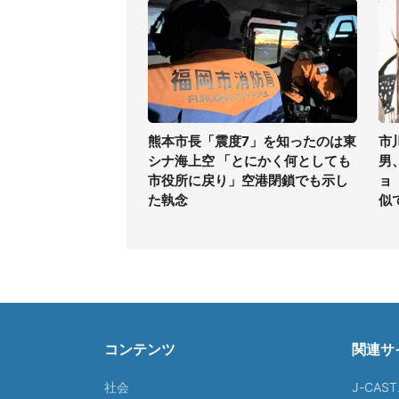
熊本市長「震度7」を知ったのは東
市
シナ海上空 「とにかく何としても
男
市役所に戻り」空港閉鎖でも示し
ョ
た執念
似
コンテンツ
関連サ
社会
J-CAS