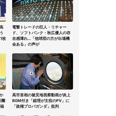
高
電撃トレードの巨人・リチャー
う
ド、ソフトバンク・秋広優人の存
1枚
在感薄れ...「他球団の方が出場機
会ある」の声が
か
高市首相の被災地視察動画が炎上
川團
BGM付き「総理が主役のPV」に
祝福
「政権プロパガンダ」批判