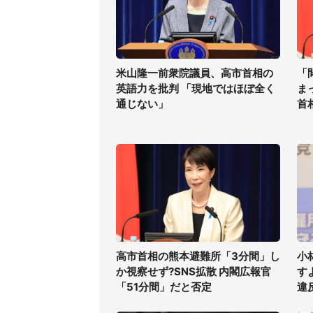
米山隆一前衆院議員、高市首相の
「
英語力を批判 「現地ではほぼ全く
ま
通じない」
首
高市首相の熊本避難所「3分間」し
小
か視察せず?SNS拡散 内閣広報官
す
「51分間」だと否定
違