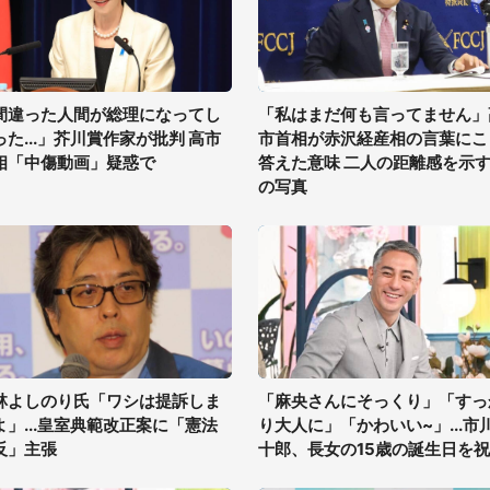
間違った人間が総理になってし
「私はまだ何も言ってません」
った...」芥川賞作家が批判 高市
市首相が赤沢経産相の言葉にこ
相「中傷動画」疑惑で
答えた意味 二人の距離感を示す
の写真
林よしのり氏「ワシは提訴しま
「麻央さんにそっくり」「すっ
よ」...皇室典範改正案に「憲法
り大人に」「かわいい~」...市
反」主張
十郎、長女の15歳の誕生日を