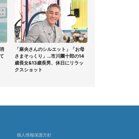
消
「麻央さんのシルエット」「お母
て
さまそっくり」...市川團十郎の14
歳長女&13歳長男、休日にリラッ
クスショット
個人情報保護方針