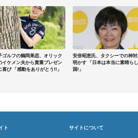
子ゴルフの鶴岡果恋、オリック
安倍昭恵氏、タクシーでの神対
のイケメン夫から貴重プレゼン
明かす 「日本は本当に素晴ら
に喜び 「感動をありがとう!!」
国!」
イト
サイトについて