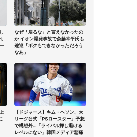
し
なぜ「戻るな」と言えなかったの
れ
か イオン爆発事故で斎藤幸平氏も
ー
逡巡「ボクもできなかっただろう
なあ」
上
【ドジャース】キム・ヘソン、大
に
リーグ公式「PSロースター」予想
で構想外...「ライバル押し退ける
レベルにない」韓国メディア悲痛