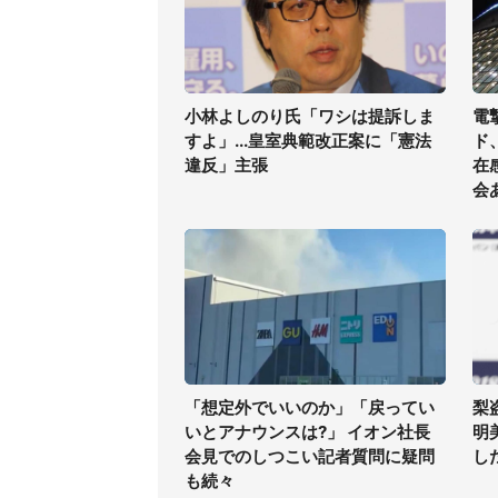
小林よしのり氏「ワシは提訴しま
電
すよ」...皇室典範改正案に「憲法
ド
違反」主張
在
会
「想定外でいいのか」「戻ってい
梨
いとアナウンスは?」 イオン社長
明
会見でのしつこい記者質問に疑問
した
も続々