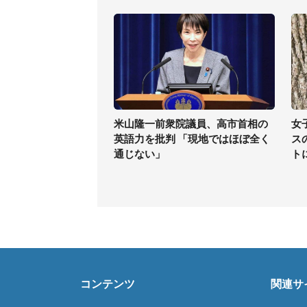
米山隆一前衆院議員、高市首相の
女
英語力を批判 「現地ではほぼ全く
ス
通じない」
ト
コンテンツ
関連サ