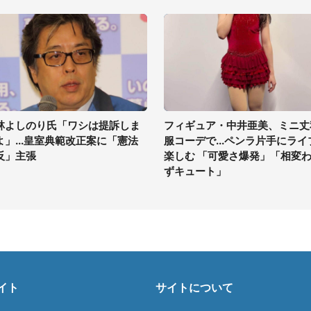
林よしのり氏「ワシは提訴しま
フィギュア・中井亜美、ミニ丈
よ」...皇室典範改正案に「憲法
服コーデで...ペンラ片手にライ
反」主張
楽しむ 「可愛さ爆発」「相変
ずキュート」
イト
サイトについて