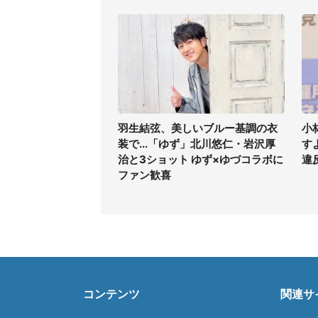
羽生結弦、美しいブルー基調の衣
小
装で...「ゆず」北川悠仁・岩沢厚
す
治と3ショット ゆず×ゆづコラボに
違
ファン歓喜
コンテンツ
関連サ