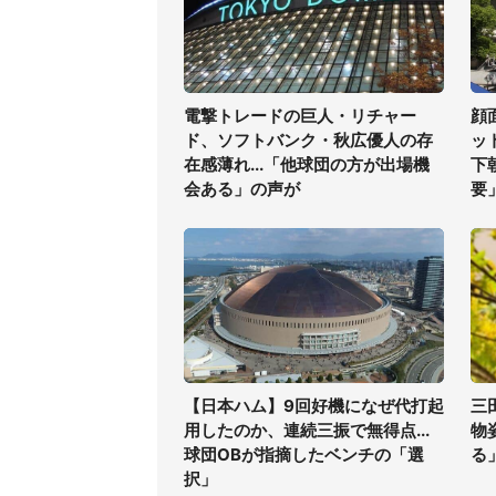
電撃トレードの巨人・リチャー
顔
ド、ソフトバンク・秋広優人の存
ッ
在感薄れ...「他球団の方が出場機
下
会ある」の声が
要
【日本ハム】9回好機になぜ代打起
三
用したのか、連続三振で無得点...
物
球団OBが指摘したベンチの「選
る
択」