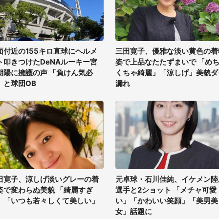
面付近の155キロ直球にヘルメ
三田寛子、優雅な淡い黄色の着
ト叩きつけたDeNAルーキー宮
姿で上品なたたずまいで 「め
朝陽に擁護の声 「負けん気必
くちゃ綺麗」「涼しげ」美貌ダ
」と球団OB
漏れ
田寛子、涼しげ淡いグレーの着
元卓球・石川佳純、イケメン陸
姿で変わらぬ美貌 「綺麗すぎ
選手と2ショット 「メチャ可愛
」「いつも若々しくて美しい」
い」「かわいい笑顔」「美男美
女」話題に