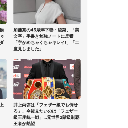
物
加藤茶の45歳年下妻・綾菜、「美
ちゃ
文字」手書き勉強ノートに反響
ダ
「字がめちゃくちゃキレイ!」「二
度見しました」
上
井上尚弥は「フェザー級でも倒せ
る」、今後見たいのは「フェザー
級王座統一戦」...元世界2階級制覇
王者が熱望