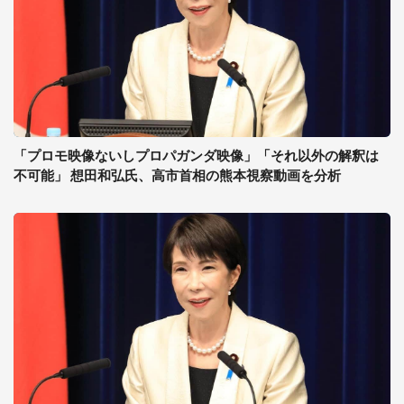
「プロモ映像ないしプロパガンダ映像」「それ以外の解釈は
不可能」 想田和弘氏、高市首相の熊本視察動画を分析