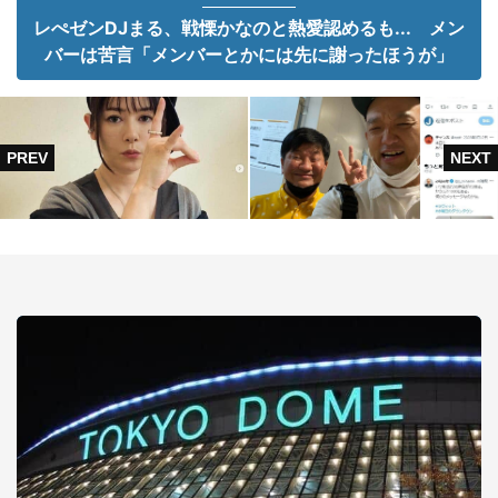
レぺゼンDJまる、戦慄かなのと熱愛認めるも... メン
バーは苦言「メンバーとかには先に謝ったほうが」