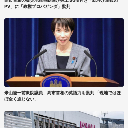
高市首相の被災地視察動画が炎上 BGM付き「総理が主役の
PV」に「政権プロパガンダ」批判
米山隆一前衆院議員、高市首相の英語力を批判 「現地ではほ
ぼ全く通じない」