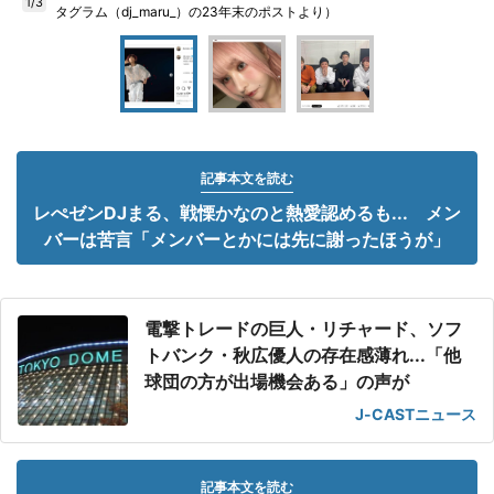
1/3
タグラム（dj_maru_）の23年末のポストより）
記事本文を読む
レぺゼンDJまる、戦慄かなのと熱愛認めるも... メン
バーは苦言「メンバーとかには先に謝ったほうが」
電撃トレードの巨人・リチャード、ソフ
トバンク・秋広優人の存在感薄れ...「他
球団の方が出場機会ある」の声が
J-CASTニュース
記事本文を読む