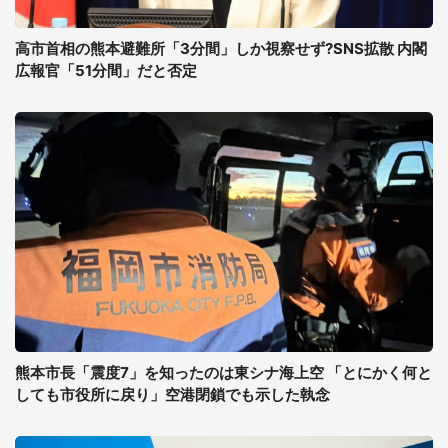
高市首相の熊本避難所「3分間」しか視察せず?SNS拡散 内閣
広報官「51分間」だと否定
熊本市長「震度7」を知ったのは東シナ海上空 「とにかく何と
しても市役所に戻り」空港閉鎖でも示した執念