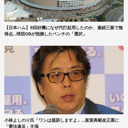
【日本ハム】9回好機になぜ代打起用したのか、連続三振で無
得点...球団OBが指摘したベンチの「選択」
小林よしのり氏「ワシは提訴しますよ」...皇室典範改正案に
「憲法違反」主張