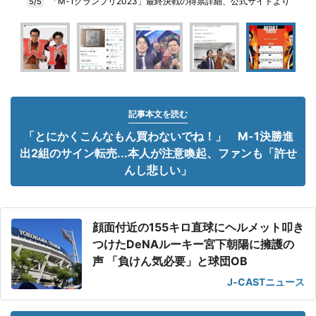
「M-1グランプリ2023」最終決戦の得票詳細、公式サイトより
5/5
記事本文を読む
「とにかくこんなもん買わないでね！」 M-1決勝進
出2組のサイン転売...本人が注意喚起、ファンも「許せ
んし悲しい」
顔面付近の155キロ直球にヘルメット叩き
つけたDeNAルーキー宮下朝陽に擁護の
声 「負けん気必要」と球団OB
J-CASTニュース