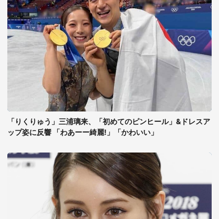
「りくりゅう」三浦璃来、「初めてのピンヒール」&ドレスア
ップ姿に反響 「わあーー綺麗!」「かわいい」