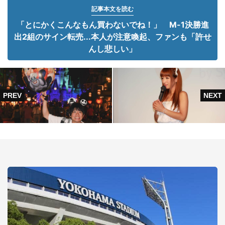
記事本文を読む
「とにかくこんなもん買わないでね！」 M-1決勝進
出2組のサイン転売...本人が注意喚起、ファンも「許せ
んし悲しい」