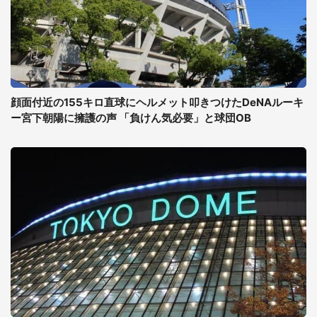
顔面付近の155キロ直球にヘルメット叩きつけたDeNAルーキ
ー宮下朝陽に擁護の声 「負けん気必要」と球団OB