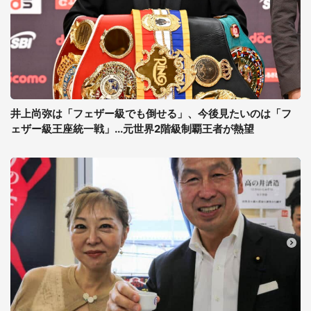
井上尚弥は「フェザー級でも倒せる」、今後見たいのは「フ
ェザー級王座統一戦」...元世界2階級制覇王者が熱望