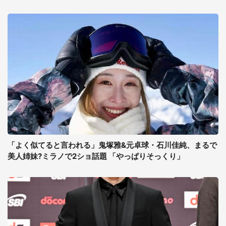
「よく似てると言われる」鬼塚雅&元卓球・石川佳純、まるで
美人姉妹?ミラノで2ショ話題 「やっぱりそっくり」