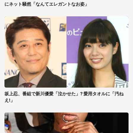
にネット騒然「なんてエレガントなお姿」
坂上忍、番組で新川優愛「泣かせた」? 愛用タオルに「汚ね
え!」