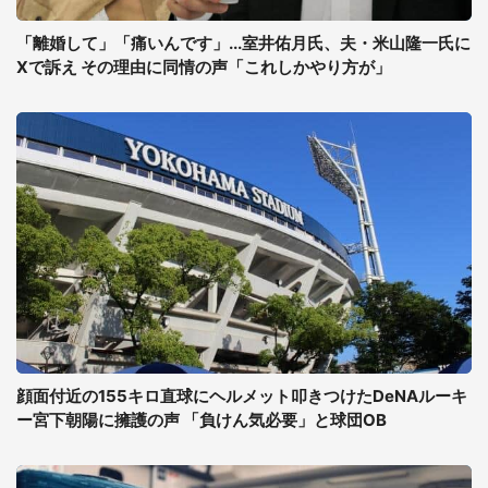
「離婚して」「痛いんです」...室井佑月氏、夫・米山隆一氏に
Xで訴え その理由に同情の声「これしかやり方が」
顔面付近の155キロ直球にヘルメット叩きつけたDeNAルーキ
ー宮下朝陽に擁護の声 「負けん気必要」と球団OB