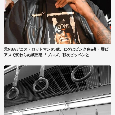
元NBAデニス・ロッドマン65歳、ヒゲはピンク色&鼻・唇ピ
アスで変わらぬ威圧感 「ブルズ」戦友ピッペンと