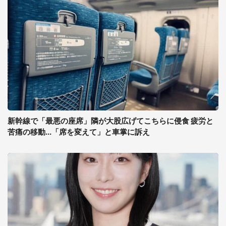
新幹線で「最悪の座席」隣が大股広げてこちらに侵食 疲労と
苦痛の移動...「席を変えて」と車掌に訴え