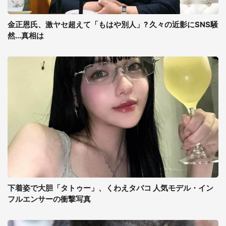
金正恩氏、激ヤセ超えて「もはや別人」? 久々の近影にSNS騒
然...真相は
下着姿で大胆「タトゥー」、くわえタバコ 人気モデル・イン
フルエンサーの衝撃写真