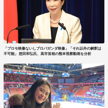
「プロモ映像ないしプロパガンダ映像」「それ以外の解釈は
不可能」 想田和弘氏、高市首相の熊本視察動画を分析