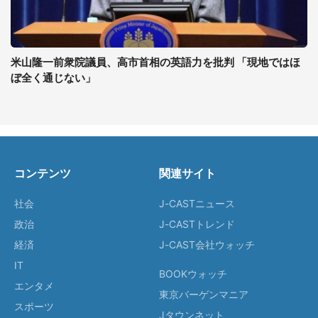
米山隆一前衆院議員、高市首相の英語力を批判 「現地ではほ
ぼ全く通じない」
コンテンツ
関連サイト
社会
J-CASTニュース
政治
J-CASTトレンド
経済
J-CAST会社ウォッチ
IT
BOOKウォッチ
エンタメ
東京バーゲンマニア
スポーツ
Jタウンネット