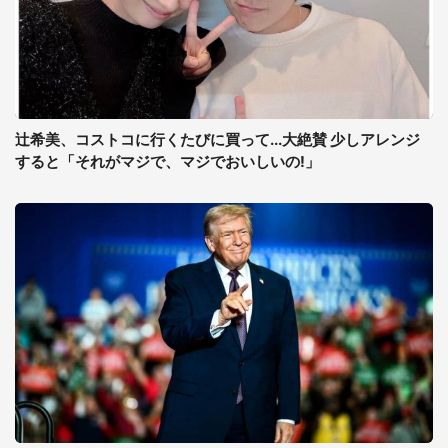
辻希美、コストコに行くたびに買って...大絶賛 少しアレンジ
すると「それがマジで、マジでおいしいの!」