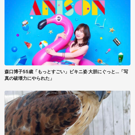
森口博子55歳「もっとすごい」ビキニ姿 大胆にぐっと...「写
真の破壊力にやられた」