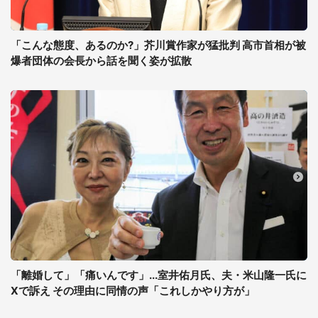
「こんな態度、あるのか?」芥川賞作家が猛批判 高市首相が被
爆者団体の会長から話を聞く姿が拡散
「離婚して」「痛いんです」...室井佑月氏、夫・米山隆一氏に
Xで訴え その理由に同情の声「これしかやり方が」