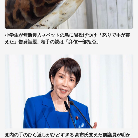
小学生が無断侵入→ペットの鳥に岩投げつけ 「怒りで手が震
えた」告発話題...相手の親は「弁償一部拒否」
党内の手のひら返しがひどすぎる 高市氏支えた前議員が明か