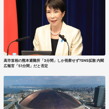
高市首相の熊本避難所「3分間」しか視察せず?SNS拡散 内閣
広報官「51分間」だと否定