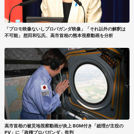
「プロモ映像ないしプロパガンダ映像」「それ以外の解釈は
不可能」 想田和弘氏、高市首相の熊本視察動画を分析
高市首相の被災地視察動画が炎上 BGM付き「総理が主役の
PV」に「政権プロパガンダ」批判