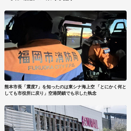
熊本市長「震度7」を知ったのは東シナ海上空 「とにかく何と
しても市役所に戻り」空港閉鎖でも示した執念