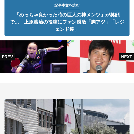
記事本文を読む
「めっちゃ良かった時の巨人の神メンツ」が笑顔
で... 上原浩治の投稿にファン感激「胸アツ」「レジ
ェンド達」