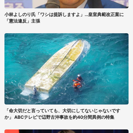
小林よしのり氏「ワシは提訴しますよ」...皇室典範改正案に
「憲法違反」主張
「命大切だと言っていても、大切にしてないじゃないです
か」 ABCテレビで辺野古沖事故を約40分間異例の特集