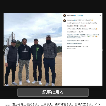
記事に戻る
左から建山義紀さん、上原さん、森本稀哲さん、岩隈久志さん。イン