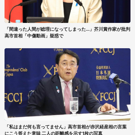
「間違った人間が総理になってしまった...」芥川賞作家が批判
高市首相「中傷動画」疑惑で
「私はまだ何も言ってません」高市首相が赤沢経産相の言葉
にこう答えた意味 二人の距離感を示す1枚の写真