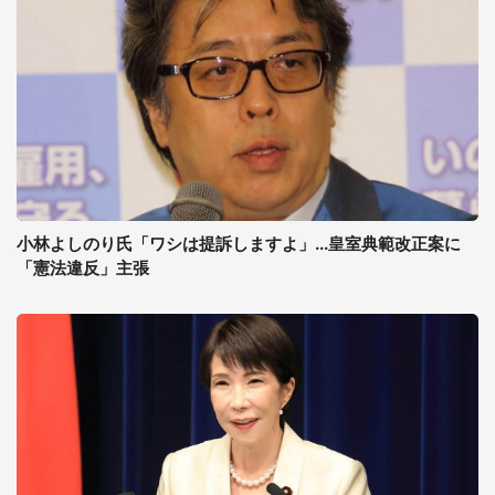
小林よしのり氏「ワシは提訴しますよ」...皇室典範改正案に
「憲法違反」主張