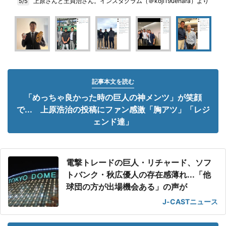
上原さんと王貞治さん。インスタグラム（＠koji19uehara）より
5/5
記事本文を読む
「めっちゃ良かった時の巨人の神メンツ」が笑顔
で... 上原浩治の投稿にファン感激「胸アツ」「レジ
ェンド達」
電撃トレードの巨人・リチャード、ソフ
トバンク・秋広優人の存在感薄れ...「他
球団の方が出場機会ある」の声が
J-CASTニュース