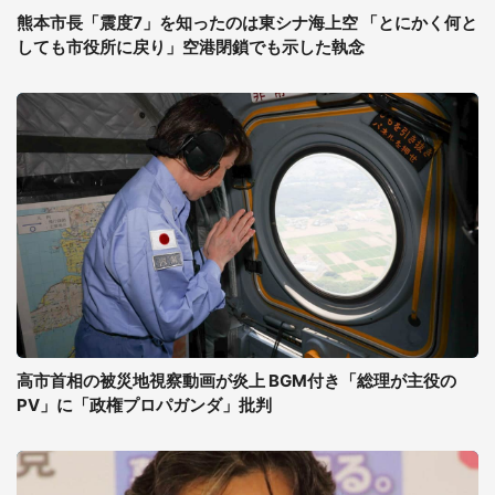
熊本市長「震度7」を知ったのは東シナ海上空 「とにかく何と
しても市役所に戻り」空港閉鎖でも示した執念
高市首相の被災地視察動画が炎上 BGM付き「総理が主役の
PV」に「政権プロパガンダ」批判