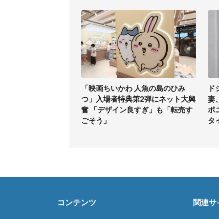
「映画ちいかわ 人魚の島のひみ
ド
つ」入場者特典第2弾にネット大興
妻
奮 「デザイン良すぎ」も「転売す
ポ
ごそう」
タ
コンテンツ
関連サ