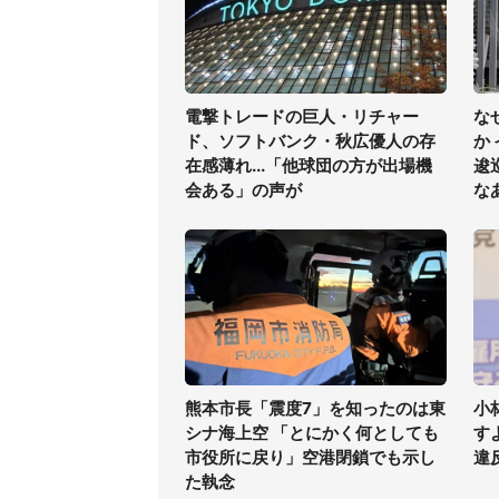
電撃トレードの巨人・リチャー
な
ド、ソフトバンク・秋広優人の存
か
在感薄れ...「他球団の方が出場機
逡
会ある」の声が
な
熊本市長「震度7」を知ったのは東
小
シナ海上空 「とにかく何としても
す
市役所に戻り」空港閉鎖でも示し
違
た執念