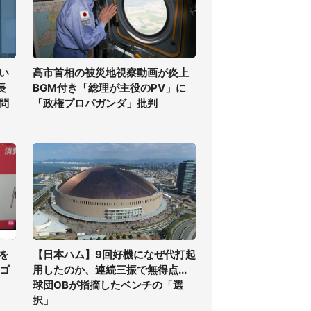
い
高市首相の被災地視察動画が炎上
長
BGM付き「総理が主役のPV」に
問
「政権プロパガンダ」批判
を
【日本ハム】9回好機になぜ代打起
・ゴ
用したのか、連続三振で無得点...
球団OBが指摘したベンチの「選
択」