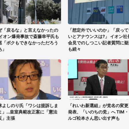
ぜ「戻るな」と言えなかったの
「想定外でいいのか」「戻って
 イオン爆発事故で斎藤幸平氏も
いとアナウンスは?」 イオン社
巡「ボクもできなかっただろう
会見でのしつこい記者質問に疑
あ」
も続々
林よしのり氏「ワシは提訴しま
「れいわ新選組」が党名の変更
よ」...皇室典範改正案に「憲法
発表、「いのちの党」へ TIM
反」主張
ルゴ松本さん思い出す声も