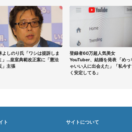
林よしのり氏「ワシは提訴しま
登録者60万超人気美女
よ」...皇室典範改正案に「憲法
YouTuber、結婚を発表 「めっ
反」主張
ゃいい人に出会えた」「私今す
く安定してる」
イト
サイトについて