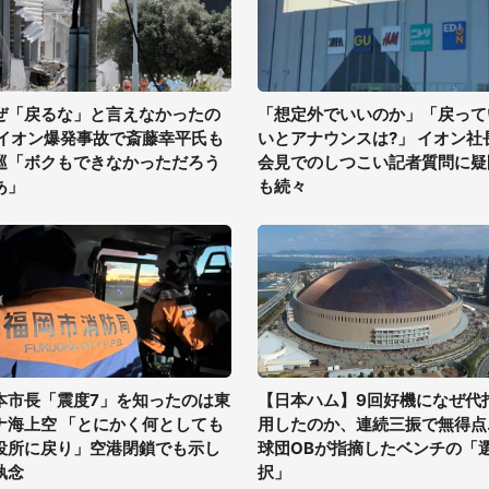
ぜ「戻るな」と言えなかったの
「想定外でいいのか」「戻って
 イオン爆発事故で斎藤幸平氏も
いとアナウンスは?」 イオン社
巡「ボクもできなかっただろう
会見でのしつこい記者質問に疑
あ」
も続々
本市長「震度7」を知ったのは東
【日本ハム】9回好機になぜ代
ナ海上空 「とにかく何としても
用したのか、連続三振で無得点..
役所に戻り」空港閉鎖でも示し
球団OBが指摘したベンチの「
執念
択」