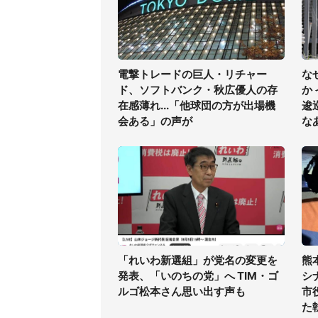
電撃トレードの巨人・リチャー
な
ド、ソフトバンク・秋広優人の存
か
在感薄れ...「他球団の方が出場機
逡
会ある」の声が
な
「れいわ新選組」が党名の変更を
熊
発表、「いのちの党」へ TIM・ゴ
シ
ルゴ松本さん思い出す声も
市
た