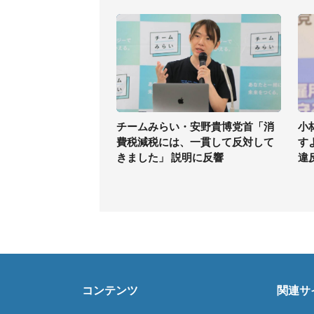
チームみらい・安野貴博党首「消
小
費税減税には、一貫して反対して
す
きました」 説明に反響
違
コンテンツ
関連サ