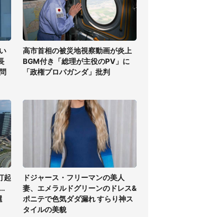
い
高市首相の被災地視察動画が炎上
長
BGM付き「総理が主役のPV」に
問
「政権プロパガンダ」批判
打起
ドジャース・フリーマンの美人
.
妻、エメラルドグリーンのドレス&
選
ポニテで色気ダダ漏れ すらり神ス
タイルの美貌