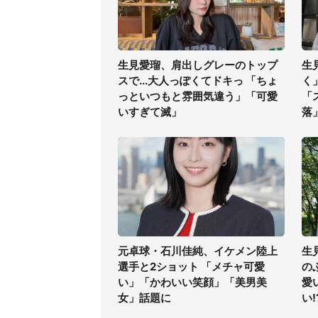
生見愛瑠、肩出しグレーのトップ
生
スで...大人っぽくてドキっ 「ちょ
く
っといつもと雰囲気違う」「可愛
「
いすぎて滅」
落
元卓球・石川佳純、イケメン陸上
生
選手と2ショット 「メチャ可愛
の
い」「かわいい笑顔」「美男美
愛
女」話題に
い!