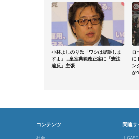
小林よしのり氏「ワシは提訴しま
ロ
すよ」...皇室典範改正案に「憲法
に
違反」主張
ン
か
コンテンツ
関連サ
社会
J-CAS