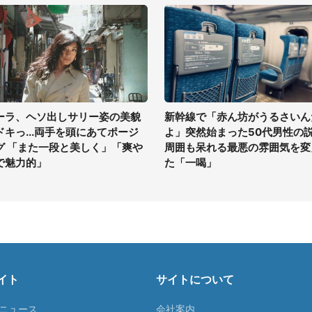
ーラ、ヘソ出しサリー姿の美貌
新幹線で「赤ん坊がうるさいん
ドキっ...両手を頭にあてポージ
よ」突然始まった50代男性の
グ 「また一段と美しく」「爽や
周囲も呆れる最悪の雰囲気を変
で魅力的」
た「一喝」
イト
サイトについて
Tニュース
会社案内