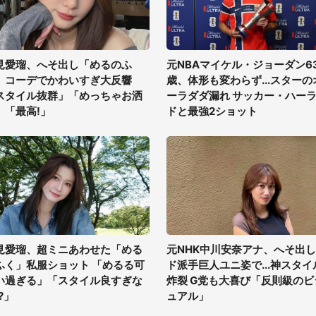
見愛瑠、へそ出し「めるのふ
元NBAマイケル・ジョーダン6
」コーデでかわいすぎ大反響
歳、体形も変わらず...スターの
スタイル抜群」「めっちゃお洒
ーラダダ漏れ サッカー・ハー
」「最高!」
ドと最強2ショット
見愛瑠、超ミニあわせた「める
元NHK中川安奈アナ、へそ出し
ふく」私服ショット 「めるる可
ド派手巨人ユニ姿で...神スタイ
い過ぎる」「スタイル良すぎな
炸裂 G党も大喜び「反則級のビ
?」
ュアル」