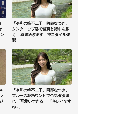
3
「令和の峰不二子」阿部なつき、
オ
タンクトップ姿で颯爽と街中を歩
ラン
く 「綺麗過ぎます」神スタイル炸
裂
&
「令和の峰不二子」阿部なつき、
ル
ブルーの花柄ワンピで色気ダダ漏
ジ
れ 「可愛いすぎる!」「キレイです
ね~」