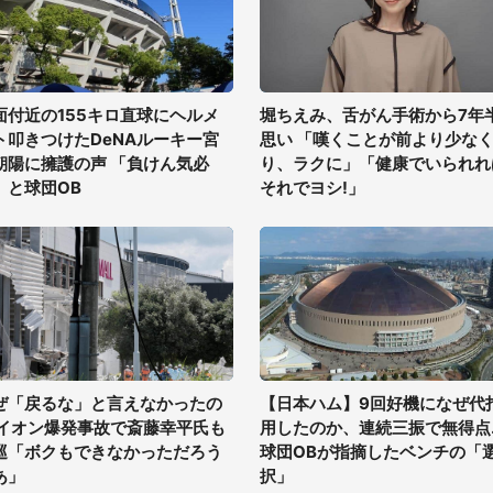
面付近の155キロ直球にヘルメ
堀ちえみ、舌がん手術から7年
ト叩きつけたDeNAルーキー宮
思い 「嘆くことが前より少な
朝陽に擁護の声 「負けん気必
り、ラクに」「健康でいられれ
」と球団OB
それでヨシ!」
ぜ「戻るな」と言えなかったの
【日本ハム】9回好機になぜ代
 イオン爆発事故で斎藤幸平氏も
用したのか、連続三振で無得点..
巡「ボクもできなかっただろう
球団OBが指摘したベンチの「
あ」
択」