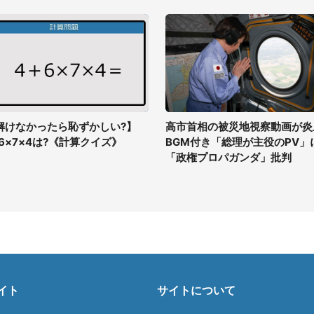
解けなかったら恥ずかしい?】
高市首相の被災地視察動画が炎
+6×7×4は?《計算クイズ》
BGM付き「総理が主役のPV」
「政権プロパガンダ」批判
イト
サイトについて