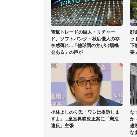
電撃トレードの巨人・リチャー
顔
ド、ソフトバンク・秋広優人の存
ッ
在感薄れ...「他球団の方が出場機
下
会ある」の声が
要
小林よしのり氏「ワシは提訴しま
な
すよ」...皇室典範改正案に「憲法
か
違反」主張
逡
な