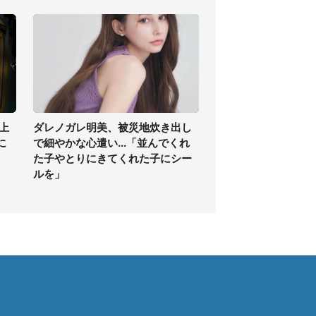
上
ダレノガレ明美、被災地炊き出し
に
で細やかな心遣い...「並んでくれ
た子やとりにきてくれた子にシー
ルを」