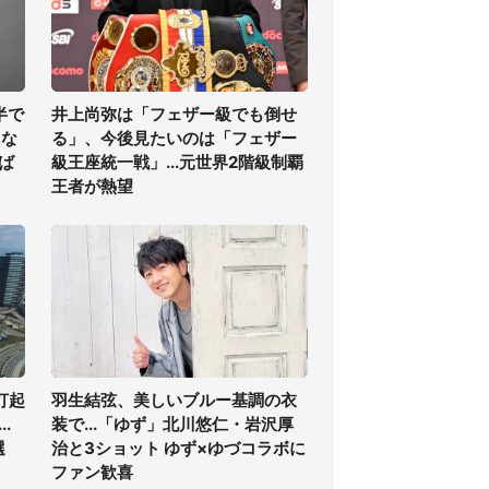
半で
井上尚弥は「フェザー級でも倒せ
くな
る」、今後見たいのは「フェザー
ば
級王座統一戦」...元世界2階級制覇
王者が熱望
打起
羽生結弦、美しいブルー基調の衣
.
装で...「ゆず」北川悠仁・岩沢厚
選
治と3ショット ゆず×ゆづコラボに
ファン歓喜