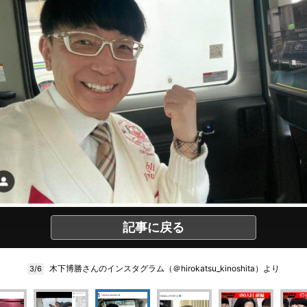
記事に戻る
木下博勝さんのインスタグラム（＠hirokatsu_kinoshita）より
3/6