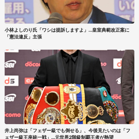
小林よしのり氏「ワシは提訴しますよ」...皇室典範改正案に
「憲法違反」主張
井上尚弥は「フェザー級でも倒せる」、今後見たいのは「フ
ェザー級王座統一戦」...元世界2階級制覇王者が熱望