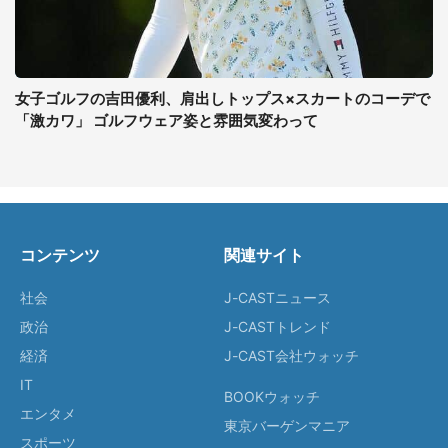
女子ゴルフの吉田優利、肩出しトップス×スカートのコーデで
「激カワ」 ゴルフウェア姿と雰囲気変わって
コンテンツ
関連サイト
社会
J-CASTニュース
政治
J-CASTトレンド
経済
J-CAST会社ウォッチ
IT
BOOKウォッチ
エンタメ
東京バーゲンマニア
スポーツ