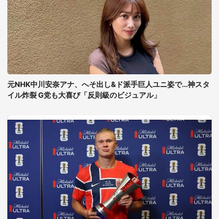
元NHK中川安奈アナ、へそ出し&ド派手巨人ユニ姿で...神スタ
イル炸裂 G党も大喜び「反則級のビジュアル」