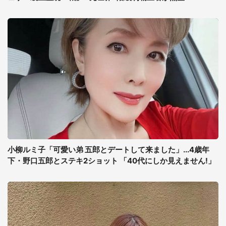
小柳ルミ子「可愛い弟 五郎とデートして来ました」...4歳年
下・野口五郎とステキ2ショット 「40代にしか見えません!」