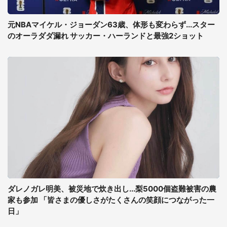
元NBAマイケル・ジョーダン63歳、体形も変わらず...スター
のオーラダダ漏れ サッカー・ハーランドと最強2ショット
ダレノガレ明美、被災地で炊き出し...梨5000個盗難被害の農
家も参加 「皆さまの優しさがたくさんの笑顔につながった一
日」