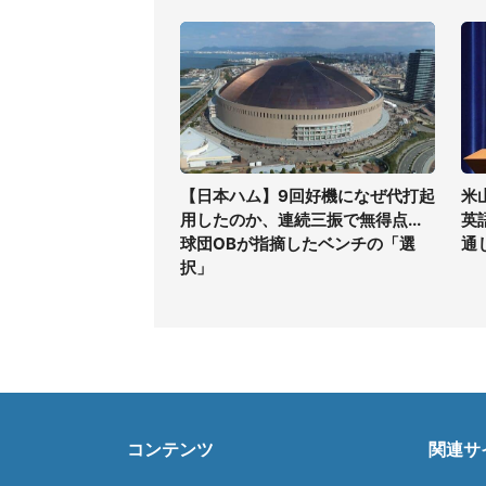
【日本ハム】9回好機になぜ代打起
米
用したのか、連続三振で無得点...
英
球団OBが指摘したベンチの「選
通
択」
コンテンツ
関連サ