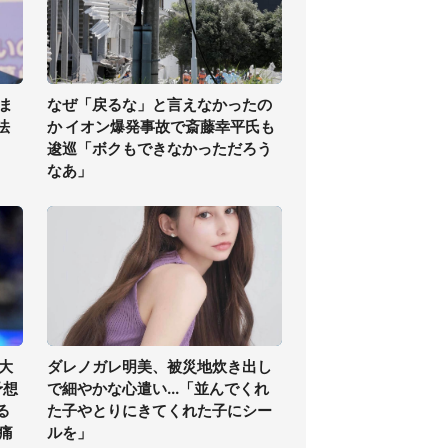
ま
なぜ「戻るな」と言えなかったの
法
か イオン爆発事故で斎藤幸平氏も
逡巡「ボクもできなかっただろう
なあ」
大
ダレノガレ明美、被災地炊き出し
予想
で細やかな心遣い...「並んでくれ
る
た子やとりにきてくれた子にシー
痛
ルを」