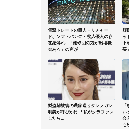
電撃トレードの巨人・リチャー
顔
ド、ソフトバンク・秋広優人の存
ッ
在感薄れ...「他球団の方が出場機
下
会ある」の声が
要
梨盗難被害の農家巡りダレノガレ
「
明美が呼びかけ 「私がクラファン
い
したら...」
会
も