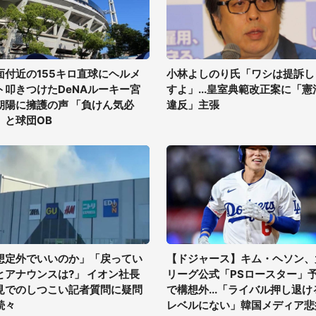
面付近の155キロ直球にヘルメ
小林よしのり氏「ワシは提訴し
ト叩きつけたDeNAルーキー宮
すよ」...皇室典範改正案に「憲
朝陽に擁護の声 「負けん気必
違反」主張
」と球団OB
想定外でいいのか」「戻ってい
【ドジャース】キム・ヘソン、
とアナウンスは?」 イオン社長
リーグ公式「PSロースター」
見でのしつこい記者質問に疑問
で構想外...「ライバル押し退け
続々
レベルにない」韓国メディア悲