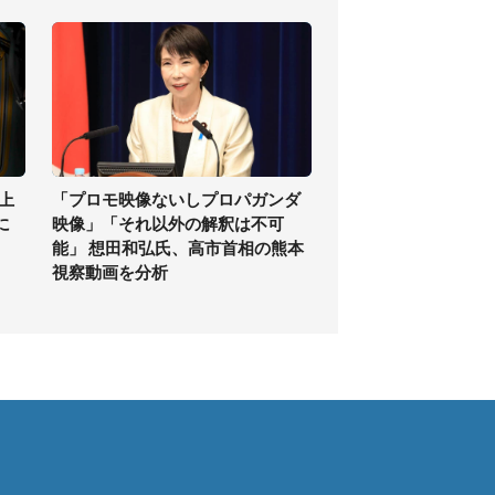
上
「プロモ映像ないしプロパガンダ
に
映像」「それ以外の解釈は不可
能」 想田和弘氏、高市首相の熊本
視察動画を分析