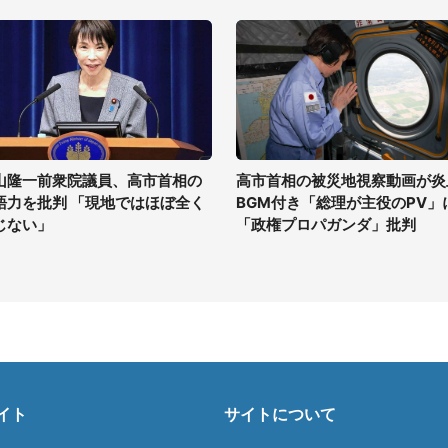
山隆一前衆院議員、高市首相の
高市首相の被災地視察動画が炎
語力を批判 「現地ではほぼ全く
BGM付き「総理が主役のPV」
じない」
「政権プロパガンダ」批判
イト
サイトについて