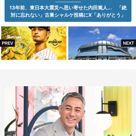
13年前、東日本大震災へ思い寄せた内田篤人... 「絶
対に忘れない」古巣シャルケ投稿にX「ありがとう」