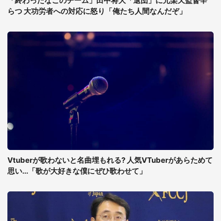
「終わったなこのチーム」田中将大「退団」に元楽天監督辛
らつ 大功労者への対応に怒り「俺たち人間なんだぞ」
Vtuberが歌わないと名曲埋もれる? 人気VTuberがあらためて
思い...「歌が大好きな僕にぜひ歌わせて」