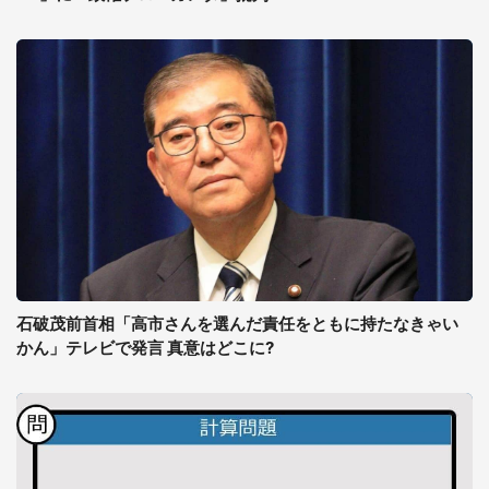
石破茂前首相「高市さんを選んだ責任をともに持たなきゃい
かん」テレビで発言 真意はどこに?