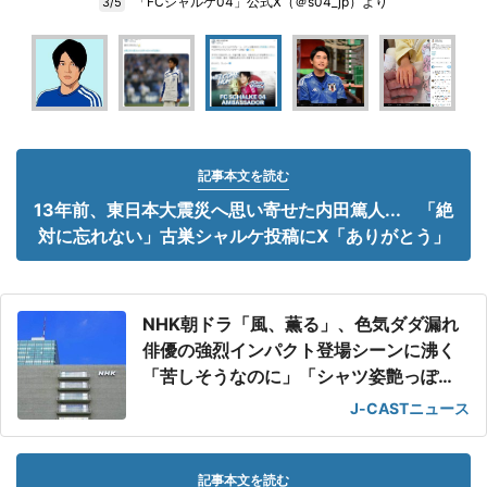
「FCシャルケ04」公式X（＠s04_jp）より
3/5
記事本文を読む
13年前、東日本大震災へ思い寄せた内田篤人... 「絶
対に忘れない」古巣シャルケ投稿にX「ありがとう」
NHK朝ドラ「風、薫る」、色気ダダ漏れ
俳優の強烈インパクト登場シーンに沸く
「苦しそうなのに」「シャツ姿艶っぽ
い」
J-CASTニュース
記事本文を読む