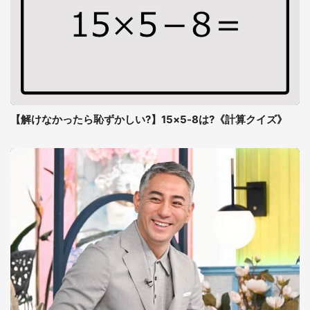
【解けなかったら恥ずかしい?】15×5-8は?《計算クイズ》