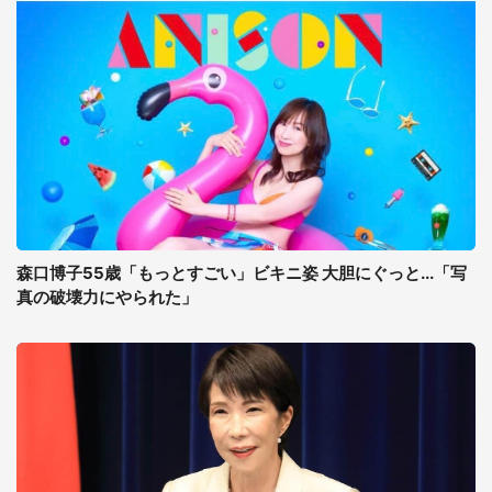
森口博子55歳「もっとすごい」ビキニ姿 大胆にぐっと...「写
真の破壊力にやられた」