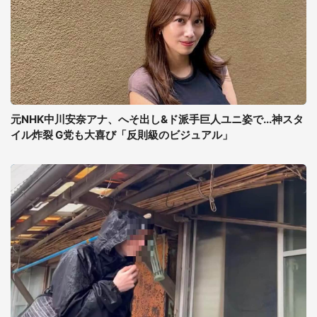
元NHK中川安奈アナ、へそ出し&ド派手巨人ユニ姿で...神スタ
イル炸裂 G党も大喜び「反則級のビジュアル」