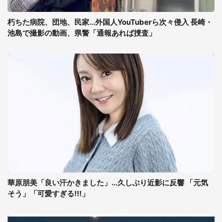
朽ちた病院、団地、民家...外国人YouTuberら次々侵入 長崎・
池島で撮影の動画、県警「通報あれば捜査」
華原朋美「良い汗かきました」...久しぶり近影に反響 「元気
そう」「可愛すぎる!!!」