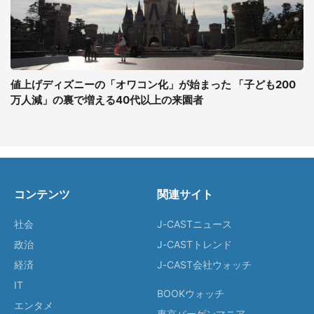
値上げディズニーの「オワコン化」が始まった 「子ども200
万人減」の裏で増える40代以上の来園者
コンテンツ
関連サイト
社会
J-CASTニュース
政治
J-CASTトレンド
経済
J-CAST会社ウォッチ
IT
BOOKウォッチ
エンタメ
東京バーゲンマニア