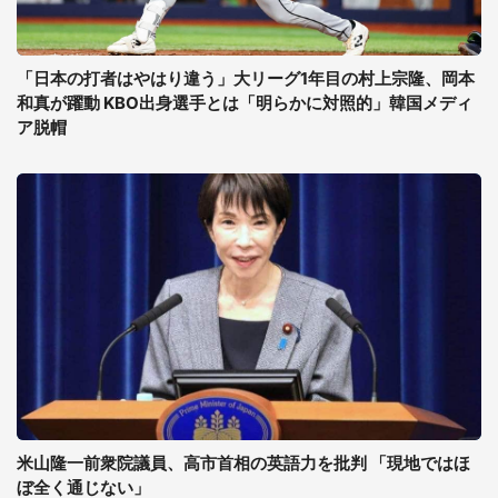
「日本の打者はやはり違う」大リーグ1年目の村上宗隆、岡本
和真が躍動 KBO出身選手とは「明らかに対照的」韓国メディ
ア脱帽
米山隆一前衆院議員、高市首相の英語力を批判 「現地ではほ
ぼ全く通じない」