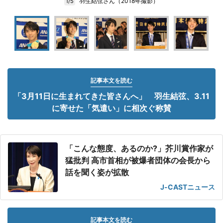
羽生結弦さん（2018年撮影）
1/5
記事本文を読む
「3月11日に生まれてきた皆さんへ」 羽生結弦、3.11
に寄せた「気遣い」に相次ぐ称賛
「こんな態度、あるのか?」芥川賞作家が
猛批判 高市首相が被爆者団体の会長から
話を聞く姿が拡散
J-CASTニュース
記事本文を読む