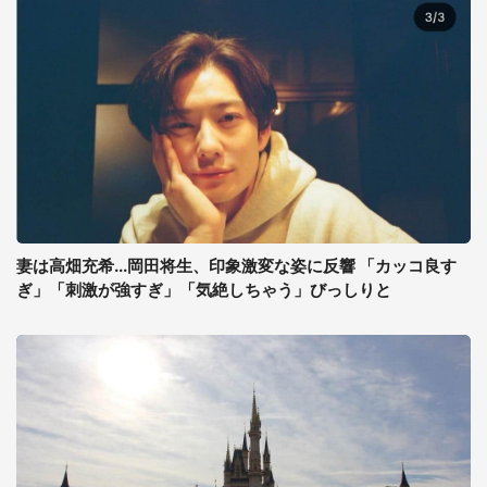
妻は高畑充希...岡田将生、印象激変な姿に反響 「カッコ良す
ぎ」「刺激が強すぎ」「気絶しちゃう」びっしりと