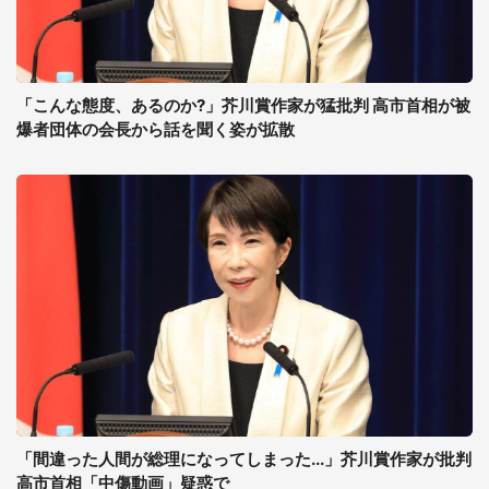
「こんな態度、あるのか?」芥川賞作家が猛批判 高市首相が被
爆者団体の会長から話を聞く姿が拡散
「間違った人間が総理になってしまった...」芥川賞作家が批判
高市首相「中傷動画」疑惑で