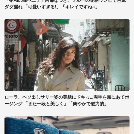
「令和の峰不二子」阿部なつき、ブルーの花柄ワンピで色気
ダダ漏れ 「可愛いすぎる!」「キレイですね~」
ローラ、ヘソ出しサリー姿の美貌にドキっ...両手を頭にあてポ
ージング 「また一段と美しく」「爽やかで魅力的」