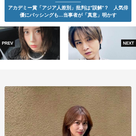
アカデミー賞「アジア人差別」批判は"誤解"？ 人気俳
優にバッシングも...当事者が「真意」明かす