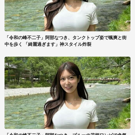
「令和の峰不二子」阿部なつき、タンクトップ姿で颯爽と街
中を歩く 「綺麗過ぎます」神スタイル炸裂