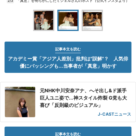
「真意」を明らかにしたミシェルさんのポスト（公式インスタより）
2/3
記事本文を読む
アカデミー賞「アジア人差別」批判は"誤解"？ 人気俳
優にバッシングも...当事者が「真意」明かす
元NHK中川安奈アナ、へそ出し&ド派手
巨人ユニ姿で...神スタイル炸裂 G党も大
喜び「反則級のビジュアル」
J-CASTニュース
記事本文を読む