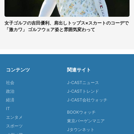
女子ゴルフの吉田優利、肩出しトップス×スカートのコーデで
「激カワ」 ゴルフウェア姿と雰囲気変わって
コンテンツ
関連サイト
社会
J-CASTニュース
政治
J-CASTトレンド
経済
J-CAST会社ウォッチ
IT
BOOKウォッチ
エンタメ
東京バーゲンマニア
スポーツ
Jタウンネット