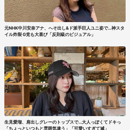
元NHK中川安奈アナ、へそ出し&ド派手巨人ユニ姿で...神スタ
イル炸裂 G党も大喜び「反則級のビジュアル」
生見愛瑠、肩出しグレーのトップスで...大人っぽくてドキっ
「ちょっといつもと雰囲気違う」「可愛いすぎて滅」