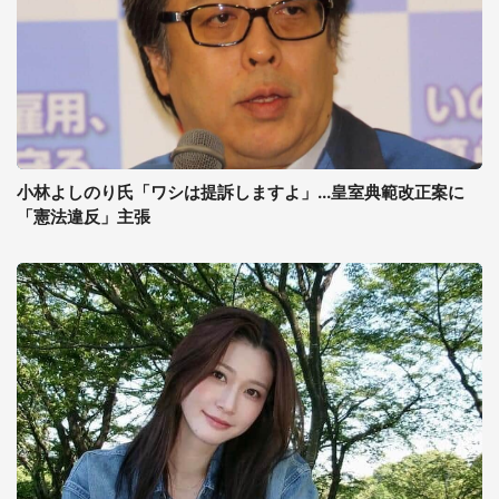
小林よしのり氏「ワシは提訴しますよ」...皇室典範改正案に
「憲法違反」主張