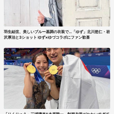
羽生結弦、美しいブルー基調の衣装で...「ゆず」北川悠仁・岩
沢厚治と3ショット ゆず×ゆづコラボにファン歓喜