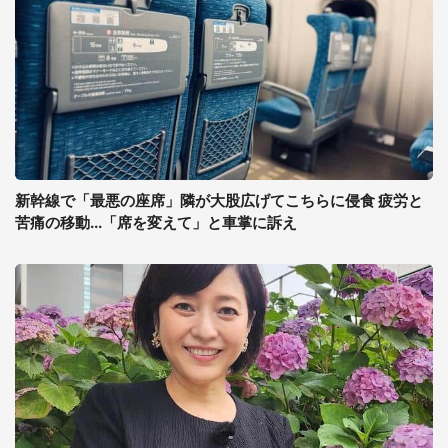
新幹線で「最悪の座席」隣が大股広げてこちらに侵食 疲労と
苦痛の移動...「席を変えて」と車掌に訴え