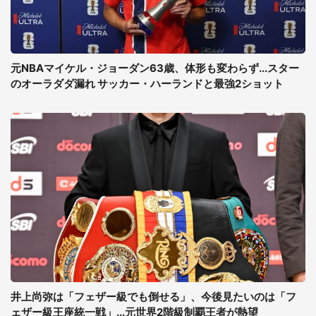
元NBAマイケル・ジョーダン63歳、体形も変わらず...スター
のオーラダダ漏れ サッカー・ハーランドと最強2ショット
井上尚弥は「フェザー級でも倒せる」、今後見たいのは「フ
ェザー級王座統一戦」...元世界2階級制覇王者が熱望