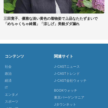
三田寛子、優雅な淡い黄色の着物姿で上品なたたずまいで
「めちゃくちゃ綺麗」「涼しげ」美貌ダダ漏れ
コンテンツ
関連サイト
社会
J-CASTニュース
政治
J-CASTトレンド
経済
J-CAST会社ウォッチ
IT
BOOKウォッチ
エンタメ
東京バーゲンマニア
スポーツ
Jタウンネット