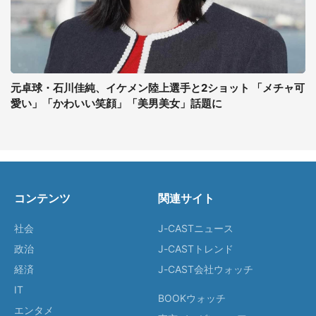
元卓球・石川佳純、イケメン陸上選手と2ショット 「メチャ可
愛い」「かわいい笑顔」「美男美女」話題に
コンテンツ
関連サイト
社会
J-CASTニュース
政治
J-CASTトレンド
経済
J-CAST会社ウォッチ
IT
BOOKウォッチ
エンタメ