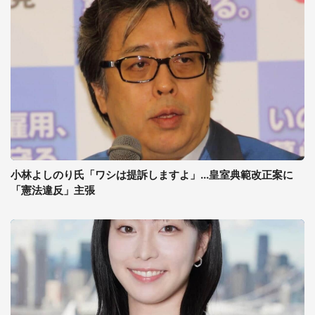
小林よしのり氏「ワシは提訴しますよ」...皇室典範改正案に
「憲法違反」主張