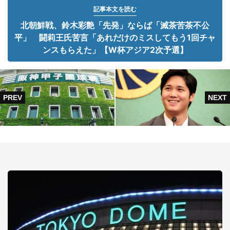
記事本文を読む
北朝鮮戦、鈴木彩艶「先発」ならば「滅茶苦茶不公
平」 闘莉王氏苦言「あれだけのミスしてもう1回チャ
ンスもらえた」【W杯アジア2次予選】