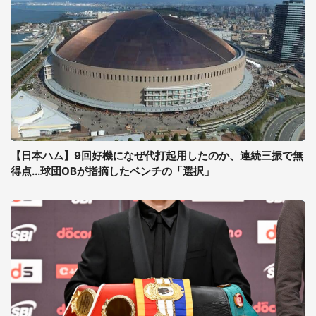
【日本ハム】9回好機になぜ代打起用したのか、連続三振で無
得点...球団OBが指摘したベンチの「選択」