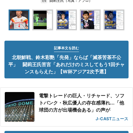
闘莉王氏（写真：アフロ）
1/5
記事本文を読む
北朝鮮戦、鈴木彩艶「先発」ならば「滅茶苦茶不公
平」 闘莉王氏苦言「あれだけのミスしてもう1回チャ
ンスもらえた」【W杯アジア2次予選】
電撃トレードの巨人・リチャード、ソフ
トバンク・秋広優人の存在感薄れ...「他
球団の方が出場機会ある」の声が
J-CASTニュース