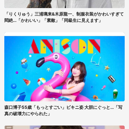
「りくりゅう」三浦璃来&木原龍一、制服衣装がかわいすぎて
悶絶...「かわいい」「素敵」「同級生に見えます」
森口博子55歳「もっとすごい」ビキニ姿 大胆にぐっと...「写
真の破壊力にやられた」