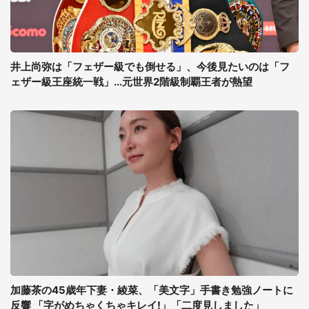
井上尚弥は「フェザー級でも倒せる」、今後見たいのは「フ
ェザー級王座統一戦」...元世界2階級制覇王者が熱望
加藤茶の45歳年下妻・綾菜、「美文字」手書き勉強ノートに
反響 「字がめちゃくちゃキレイ!」「二度見しました」