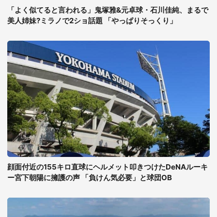
「よく似てると言われる」鬼塚雅&元卓球・石川佳純、まるで
美人姉妹?ミラノで2ショ話題 「やっぱりそっくり」
顔面付近の155キロ直球にヘルメット叩きつけたDeNAルーキ
ー宮下朝陽に擁護の声 「負けん気必要」と球団OB