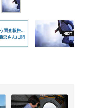
調査報告...
義忠さんに聞