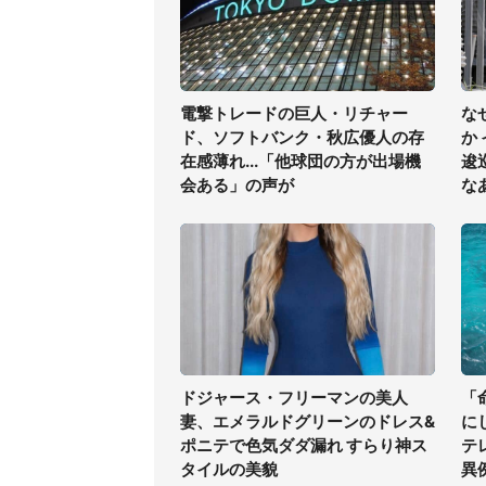
電撃トレードの巨人・リチャー
な
ド、ソフトバンク・秋広優人の存
か
在感薄れ...「他球団の方が出場機
逡
会ある」の声が
な
ドジャース・フリーマンの美人
「
妻、エメラルドグリーンのドレス&
に
ポニテで色気ダダ漏れ すらり神ス
テ
タイルの美貌
異