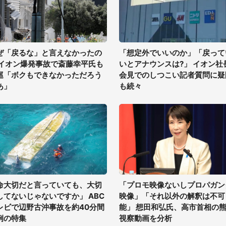
ぜ「戻るな」と言えなかったの
「想定外でいいのか」「戻って
 イオン爆発事故で斎藤幸平氏も
いとアナウンスは?」 イオン社
巡「ボクもできなかっただろう
会見でのしつこい記者質問に疑
あ」
も続々
命大切だと言っていても、大切
「プロモ映像ないしプロパガン
してないじゃないですか」 ABC
映像」「それ以外の解釈は不可
レビで辺野古沖事故を約40分間
能」 想田和弘氏、高市首相の
例の特集
視察動画を分析