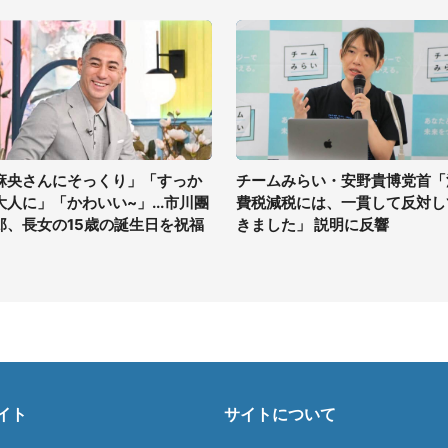
麻央さんにそっくり」「すっか
チームみらい・安野貴博党首「
大人に」「かわいい~」...市川團
費税減税には、一貫して反対し
郎、長女の15歳の誕生日を祝福
きました」 説明に反響
イト
サイトについて