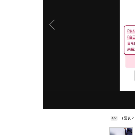
（図表２
4/7