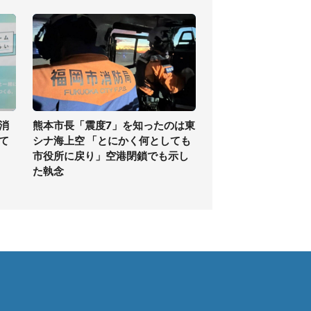
消
熊本市長「震度7」を知ったのは東
て
シナ海上空 「とにかく何としても
市役所に戻り」空港閉鎖でも示し
た執念