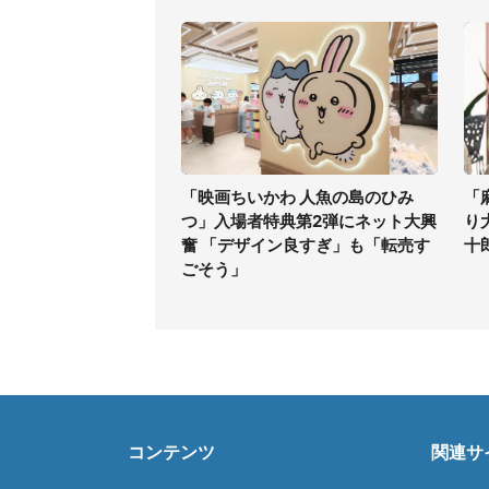
「映画ちいかわ 人魚の島のひみ
「
つ」入場者特典第2弾にネット大興
り
奮 「デザイン良すぎ」も「転売す
十
ごそう」
コンテンツ
関連サ