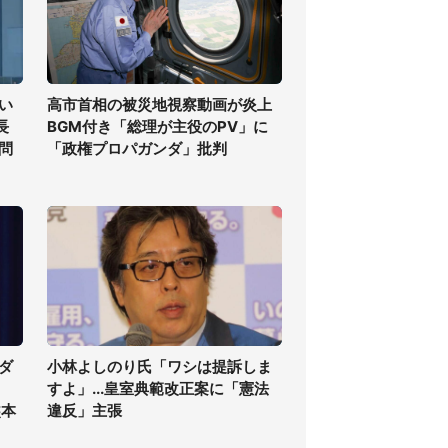
い
高市首相の被災地視察動画が炎上
長
BGM付き「総理が主役のPV」に
問
「政権プロパガンダ」批判
ダ
小林よしのり氏「ワシは提訴しま
すよ」...皇室典範改正案に「憲法
熊本
違反」主張