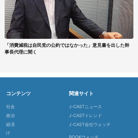
「消費減税は自民党の公約ではなかった」意見書を出した幹
事長代理に聞く
コンテンツ
関連サイト
社会
J-CASTニュース
政治
J-CASTトレンド
経済
J-CAST会社ウォッチ
IT
BOOKウォッチ