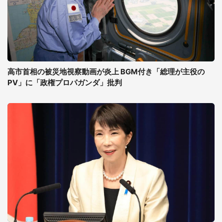
高市首相の被災地視察動画が炎上 BGM付き「総理が主役の
PV」に「政権プロパガンダ」批判