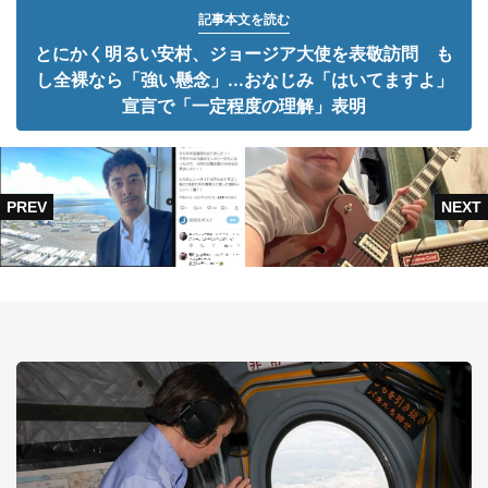
記事本文を読む
とにかく明るい安村、ジョージア大使を表敬訪問 も
し全裸なら「強い懸念」...おなじみ「はいてますよ」
宣言で「一定程度の理解」表明