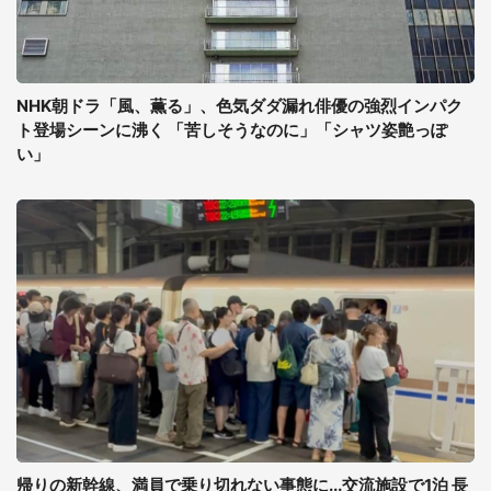
NHK朝ドラ「風、薫る」、色気ダダ漏れ俳優の強烈インパク
ト登場シーンに沸く 「苦しそうなのに」「シャツ姿艶っぽ
い」
帰りの新幹線、満員で乗り切れない事態に...交流施設で1泊 長