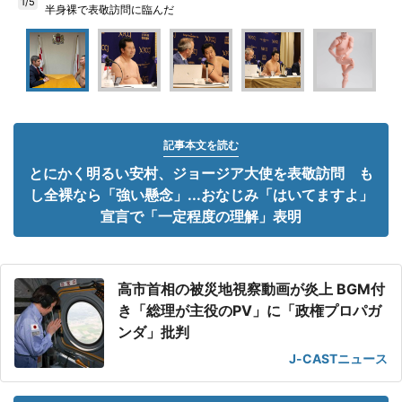
1/5
半身裸で表敬訪問に臨んだ
記事本文を読む
とにかく明るい安村、ジョージア大使を表敬訪問 も
し全裸なら「強い懸念」...おなじみ「はいてますよ」
宣言で「一定程度の理解」表明
高市首相の被災地視察動画が炎上 BGM付
き「総理が主役のPV」に「政権プロパガ
ンダ」批判
J-CASTニュース