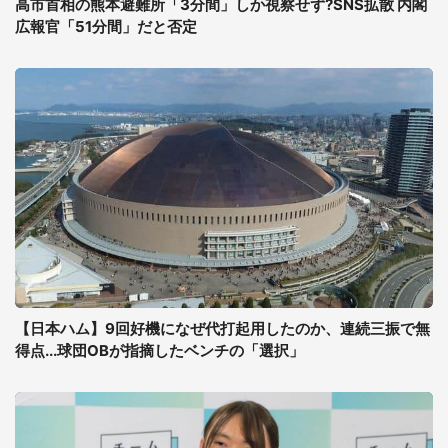
高市首相の熊本避難所「3分間」しか視察せず?SNS拡散 内閣
広報官「51分間」だと否定
【日本ハム】9回好機になぜ代打起用したのか、連続三振で無
得点...球団OBが指摘したベンチの「選択」