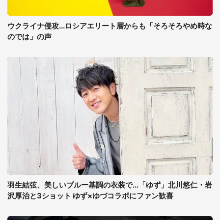
ウクライナ侵攻...ロシアエリート層からも「そろそろやめ時な
のでは」の声
羽生結弦、美しいブルー基調の衣装で...「ゆず」北川悠仁・岩
沢厚治と3ショット ゆず×ゆづコラボにファン歓喜