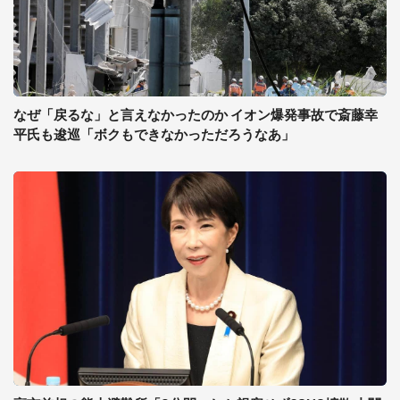
なぜ「戻るな」と言えなかったのか イオン爆発事故で斎藤幸
平氏も逡巡「ボクもできなかっただろうなあ」