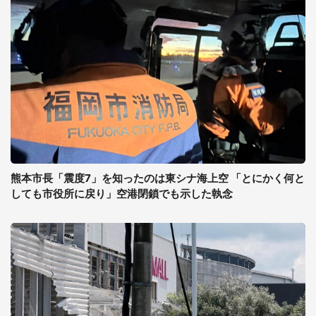
熊本市長「震度7」を知ったのは東シナ海上空 「とにかく何と
しても市役所に戻り」空港閉鎖でも示した執念