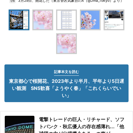
3月29日、開花した（東京管区気象台のX（@Jma_Tokyo）より）
1/6
記事本文を読む
東京都心で桜開花、2023年より半月、平年より5日遅
い観測 SNS歓喜「ようやく春」「これくらいでい
い」
電撃トレードの巨人・リチャード、ソフ
トバンク・秋広優人の存在感薄れ...「他