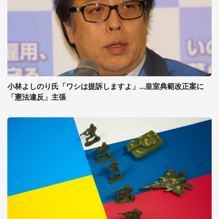
小林よしのり氏「ワシは提訴しますよ」...皇室典範改正案に
「憲法違反」主張