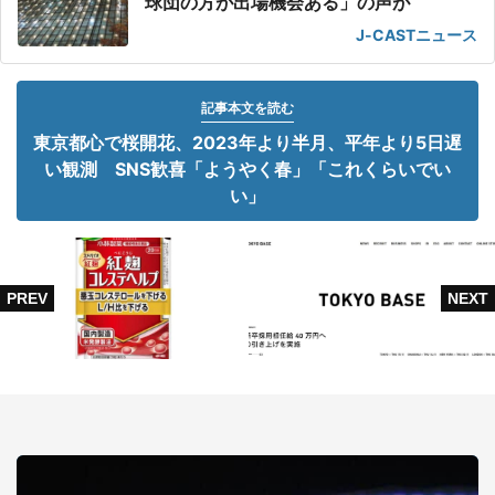
球団の方が出場機会ある」の声が
J-CASTニュース
記事本文を読む
東京都心で桜開花、2023年より半月、平年より5日遅
い観測 SNS歓喜「ようやく春」「これくらいでい
い」