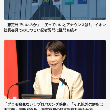
「想定外でいいのか」「戻っていいとアナウンスは?」 イオン
社長会見でのしつこい記者質問に疑問も続々
「プロモ映像ないしプロパガンダ映像」「それ以外の解釈は
不可能」 想田和弘氏、高市首相の熊本視察動画を分析