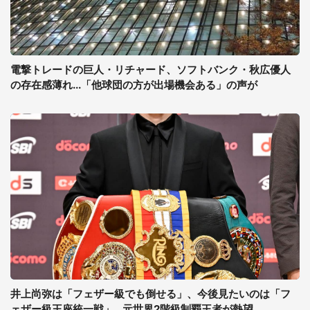
電撃トレードの巨人・リチャード、ソフトバンク・秋広優人
の存在感薄れ...「他球団の方が出場機会ある」の声が
井上尚弥は「フェザー級でも倒せる」、今後見たいのは「フ
ェザー級王座統一戦」...元世界2階級制覇王者が熱望