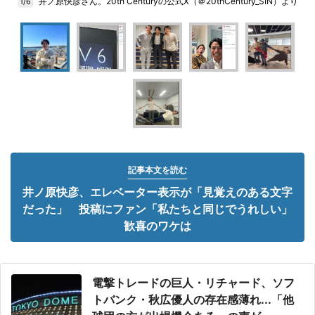
井ノ原快彦さん。20th Centuryの公式X（＠20thCentury_SIN）より
1/6
記事本文を読む
井ノ原快彦、エレベーター表示が「見覚えのある文字
だった」 投稿にファン「私たちと同じでうれしい」
歓喜のワケは
電撃トレードの巨人・リチャード、ソフ
トバンク・秋広優人の存在感薄れ...「他