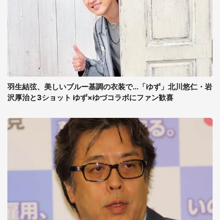
羽生結弦、美しいブルー基調の衣装で...「ゆず」北川悠仁・岩
沢厚治と3ショット ゆず×ゆづコラボにファン歓喜