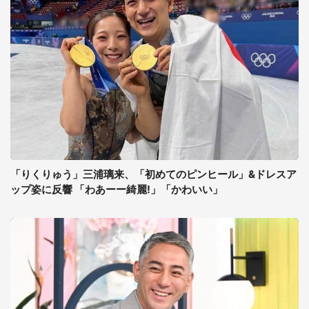
「りくりゅう」三浦璃来、「初めてのピンヒール」&ドレスア
ップ姿に反響 「わあーー綺麗!」「かわいい」