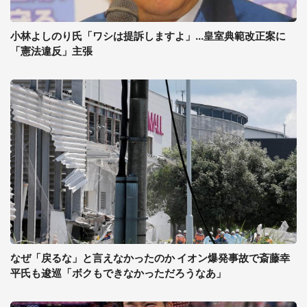
小林よしのり氏「ワシは提訴しますよ」...皇室典範改正案に
「憲法違反」主張
なぜ「戻るな」と言えなかったのか イオン爆発事故で斎藤幸
平氏も逡巡「ボクもできなかっただろうなあ」