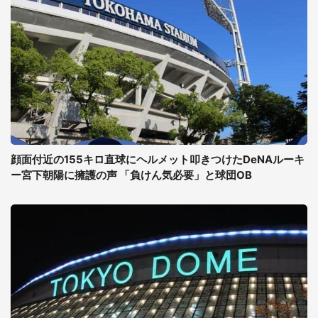
顔面付近の155キロ直球にヘルメット叩きつけたDeNAルーキ
ー宮下朝陽に擁護の声 「負けん気必要」と球団OB