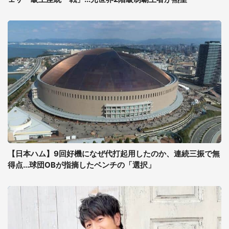
【日本ハム】9回好機になぜ代打起用したのか、連続三振で無
得点...球団OBが指摘したベンチの「選択」