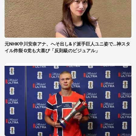
元NHK中川安奈アナ、へそ出し&ド派手巨人ユニ姿で...神スタ
イル炸裂 G党も大喜び「反則級のビジュアル」