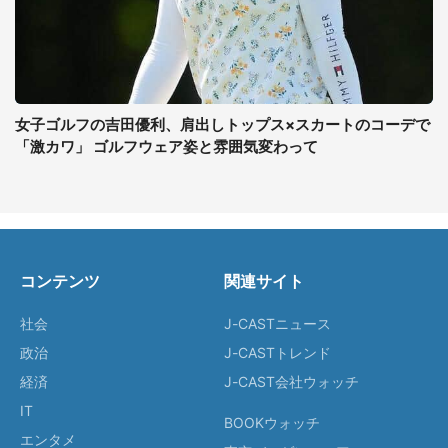
女子ゴルフの吉田優利、肩出しトップス×スカートのコーデで
「激カワ」 ゴルフウェア姿と雰囲気変わって
コンテンツ
関連サイト
社会
J-CASTニュース
政治
J-CASTトレンド
経済
J-CAST会社ウォッチ
IT
BOOKウォッチ
エンタメ