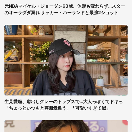
元NBAマイケル・ジョーダン63歳、体形も変わらず...スター
のオーラダダ漏れ サッカー・ハーランドと最強2ショット
生見愛瑠、肩出しグレーのトップスで...大人っぽくてドキっ
「ちょっといつもと雰囲気違う」「可愛いすぎて滅」