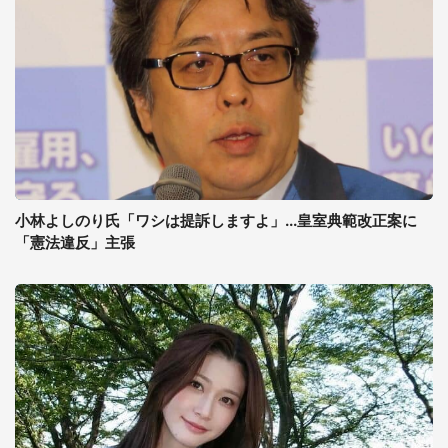
小林よしのり氏「ワシは提訴しますよ」...皇室典範改正案に
「憲法違反」主張