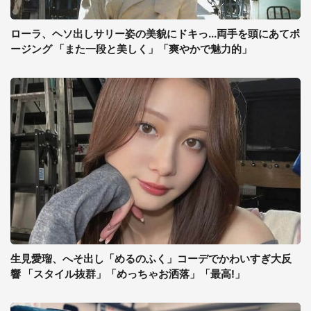
ローラ、ヘソ出しサリー姿の美貌にドキっ...両手を頭にあてポ
ージング 「また一段と美しく」「爽やかで魅力的」
生見愛瑠、へそ出し「めるのふく」コーデでかわいすぎ大反
響 「スタイル抜群」「めっちゃお洒落」「最高!」