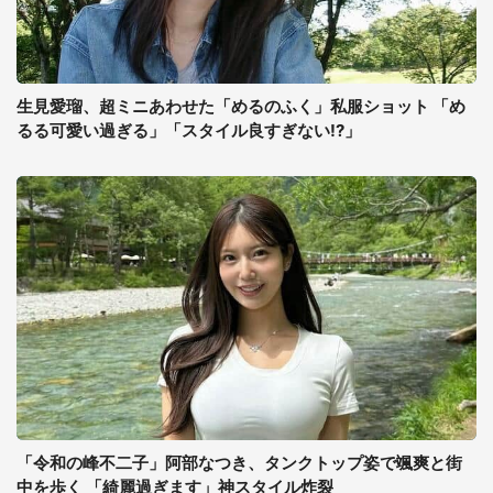
生見愛瑠、超ミニあわせた「めるのふく」私服ショット 「め
るる可愛い過ぎる」「スタイル良すぎない!?」
「令和の峰不二子」阿部なつき、タンクトップ姿で颯爽と街
中を歩く 「綺麗過ぎます」神スタイル炸裂