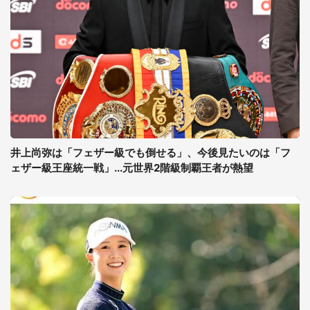
井上尚弥は「フェザー級でも倒せる」、今後見たいのは「フ
ェザー級王座統一戦」...元世界2階級制覇王者が熱望