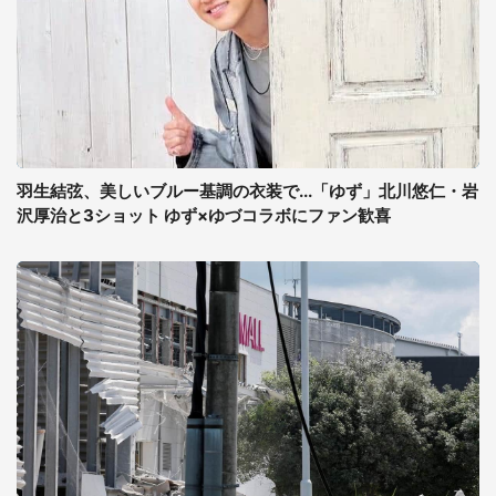
羽生結弦、美しいブルー基調の衣装で...「ゆず」北川悠仁・岩
沢厚治と3ショット ゆず×ゆづコラボにファン歓喜