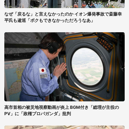
なぜ「戻るな」と言えなかったのか イオン爆発事故で斎藤幸
平氏も逡巡「ボクもできなかっただろうなあ」
高市首相の被災地視察動画が炎上 BGM付き「総理が主役の
PV」に「政権プロパガンダ」批判