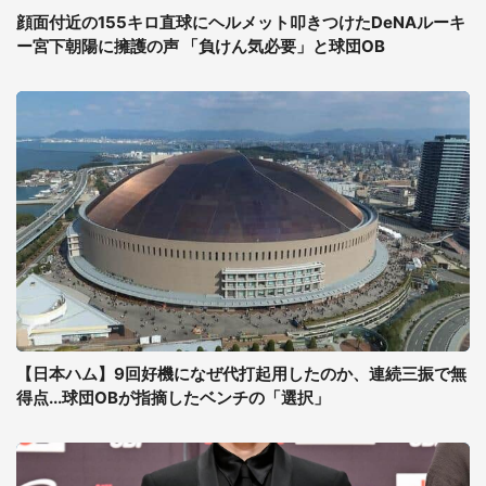
顔面付近の155キロ直球にヘルメット叩きつけたDeNAルーキ
ー宮下朝陽に擁護の声 「負けん気必要」と球団OB
【日本ハム】9回好機になぜ代打起用したのか、連続三振で無
得点...球団OBが指摘したベンチの「選択」