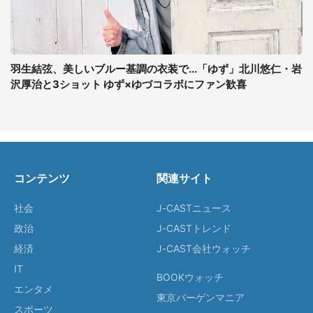
羽生結弦、美しいブルー基調の衣装で...「ゆず」北川悠仁・岩
沢厚治と3ショット ゆず×ゆづコラボにファン歓喜
コンテンツ
関連サイト
社会
J-CASTニュース
政治
J-CASTトレンド
経済
J-CAST会社ウォッチ
IT
BOOKウォッチ
エンタメ
東京バーゲンマニア
スポーツ