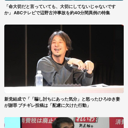
「命大切だと言っていても、大切にしてないじゃないです
か」 ABCテレビで辺野古沖事故を約40分間異例の特集
新党結成で「「騙し討ちにあった気分」と怒ったひろゆき妻
が謝罪 ブチギレ投稿は「配慮に欠けた行動」