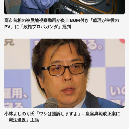
高市首相の被災地視察動画が炎上 BGM付き「総理が主役の
PV」に「政権プロパガンダ」批判
小林よしのり氏「ワシは提訴しますよ」...皇室典範改正案に
「憲法違反」主張