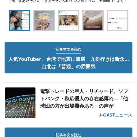
まあたそさん（まあたそさんのインスタグラム（＠5m91r）より）
1/5
記事本文を読む
人気YouTuber、台湾で地震に遭遇 九份行きは断念...
台北は「普通」の雰囲気
電撃トレードの巨人・リチャード、ソフ
トバンク・秋広優人の存在感薄れ...「他
球団の方が出場機会ある」の声が
J-CASTニュース
記事本文を読む