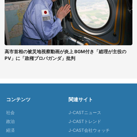
高市首相の被災地視察動画が炎上 BGM付き「総理が主役の
PV」に「政権プロパガンダ」批判
コンテンツ
関連サイト
社会
J-CASTニュース
政治
J-CASTトレンド
経済
J-CAST会社ウォッチ