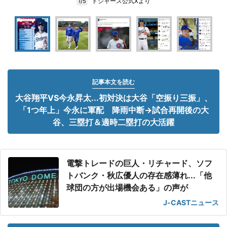
ドジャース公式Xより
1/5
記事本文を読む
大谷翔平VS今永昇太...初対決は大谷「空振り三振」、
「1つ年上」今永に軍配 降雨中断→試合再開後の大
谷、三塁打＆適時二塁打の大活躍
電撃トレードの巨人・リチャード、ソフ
トバンク・秋広優人の存在感薄れ...「他
球団の方が出場機会ある」の声が
J-CASTニュース