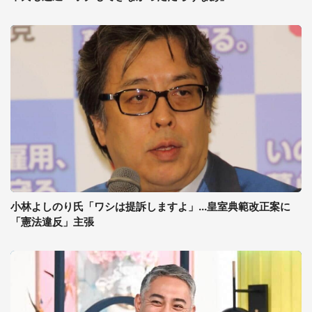
小林よしのり氏「ワシは提訴しますよ」...皇室典範改正案に
「憲法違反」主張