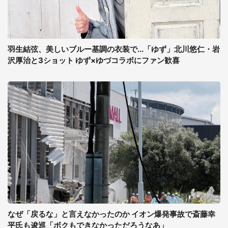
羽生結弦、美しいブルー基調の衣装で...「ゆず」北川悠仁・岩
沢厚治と3ショット ゆず×ゆづコラボにファン歓喜
なぜ「戻るな」と言えなかったのか イオン爆発事故で斎藤幸
平氏も逡巡「ボクもできなかっただろうなあ」