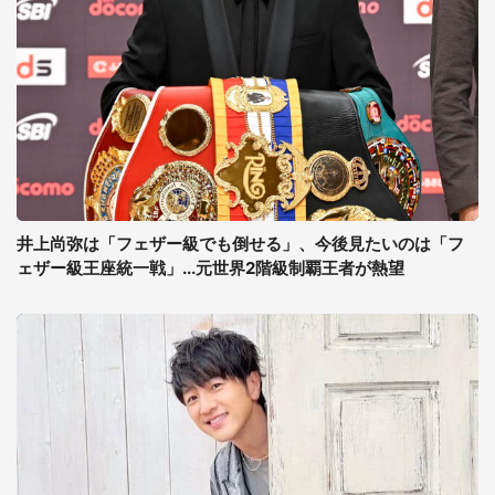
井上尚弥は「フェザー級でも倒せる」、今後見たいのは「フ
ェザー級王座統一戦」...元世界2階級制覇王者が熱望