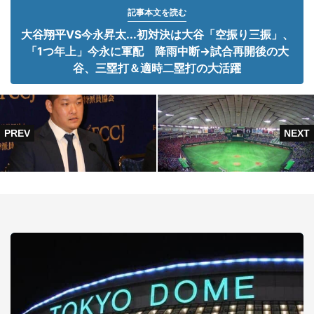
記事本文を読む
大谷翔平VS今永昇太...初対決は大谷「空振り三振」、
「1つ年上」今永に軍配 降雨中断→試合再開後の大
谷、三塁打＆適時二塁打の大活躍