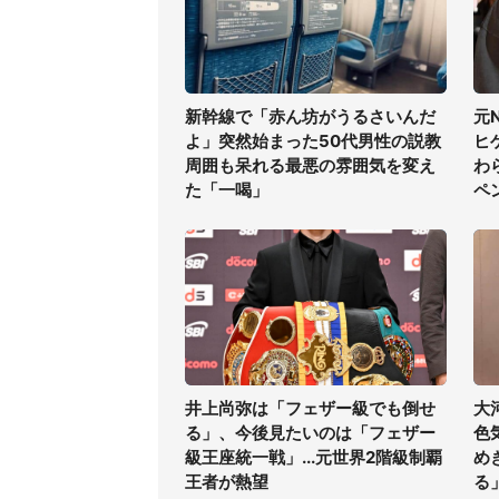
新幹線で「赤ん坊がうるさいんだ
元
よ」突然始まった50代男性の説教
ヒ
周囲も呆れる最悪の雰囲気を変え
わ
た「一喝」
ペ
井上尚弥は「フェザー級でも倒せ
大
る」、今後見たいのは「フェザー
色
級王座統一戦」...元世界2階級制覇
め
王者が熱望
る