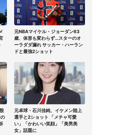
メ
元NBAマイケル・ジョーダン63
宮
歳、体形も変わらず...スターのオ
必
ーラダダ漏れ サッカー・ハーラン
ドと最強2ショット
股
元卓球・石川佳純、イケメン陸上
痛の
選手と2ショット 「メチャ可愛
訴
い」「かわいい笑顔」「美男美
女」話題に