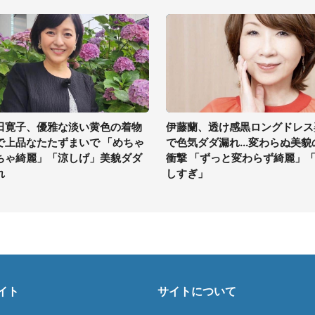
田寛子、優雅な淡い黄色の着物
伊藤蘭、透け感黒ロングドレス
で上品なたたずまいで 「めちゃ
で色気ダダ漏れ...変わらぬ美貌
ちゃ綺麗」「涼しげ」美貌ダダ
衝撃 「ずっと変わらず綺麗」
れ
しすぎ」
イト
サイトについて