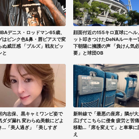
NBAデニス・ロッドマン65歳、
顔面付近の155キロ直球にヘル
ゲはピンク色&鼻・唇ピアスで変
ット叩きつけたDeNAルーキー
らぬ威圧感 「ブルズ」戦友ピッ
下朝陽に擁護の声 「負けん気
ンと
要」と球団OB
河内志保、黒キャミワンピ姿で
新幹線で「最悪の座席」隣が大
気ダダ漏れ 変わらぬ美貌にどよ
広げてこちらに侵食 疲労と苦
き...「美人過ぎ」「美しすぎ
移動...「席を変えて」と車掌に
」
え