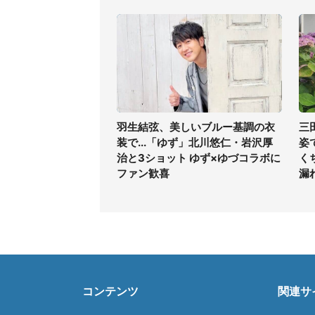
羽生結弦、美しいブルー基調の衣
三
装で...「ゆず」北川悠仁・岩沢厚
姿
治と3ショット ゆず×ゆづコラボに
く
ファン歓喜
漏
コンテンツ
関連サ