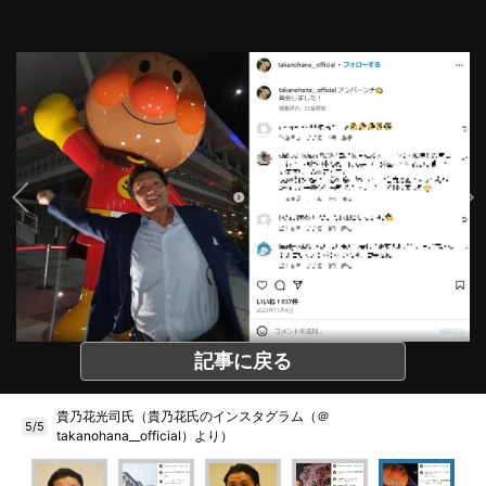
記事に戻る
貴乃花光司氏（貴乃花氏のインスタグラム（＠
5/5
takanohana__official）より）