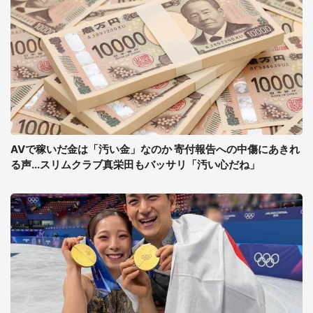
AVで稼いだ金は「汚い金」なのか 寄付報告への中傷にあきれ
る声...スリムクラブ真栄田もバッサリ「汚い心だね」