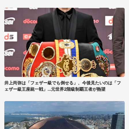
井上尚弥は「フェザー級でも倒せる」、今後見たいのは「フ
ェザー級王座統一戦」...元世界2階級制覇王者が熱望