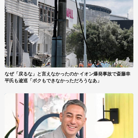
なぜ「戻るな」と言えなかったのか イオン爆発事故で斎藤幸
平氏も逡巡「ボクもできなかっただろうなあ」