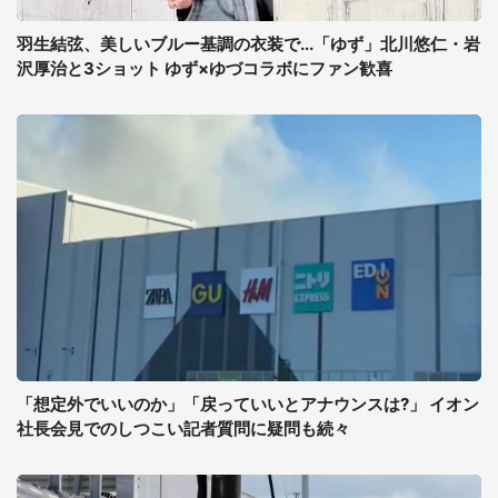
羽生結弦、美しいブルー基調の衣装で...「ゆず」北川悠仁・岩
沢厚治と3ショット ゆず×ゆづコラボにファン歓喜
「想定外でいいのか」「戻っていいとアナウンスは?」 イオン
社長会見でのしつこい記者質問に疑問も続々