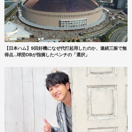
【日本ハム】9回好機になぜ代打起用したのか、連続三振で無
得点...球団OBが指摘したベンチの「選択」