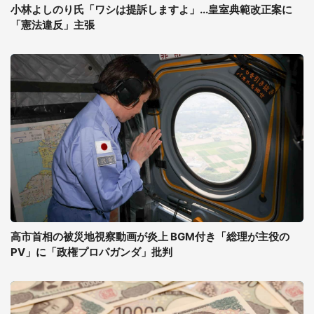
小林よしのり氏「ワシは提訴しますよ」...皇室典範改正案に
「憲法違反」主張
高市首相の被災地視察動画が炎上 BGM付き「総理が主役の
PV」に「政権プロパガンダ」批判