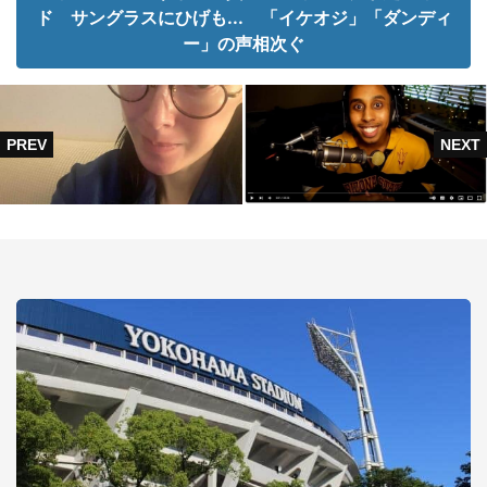
ド サングラスにひげも... 「イケオジ」「ダンディ
ー」の声相次ぐ