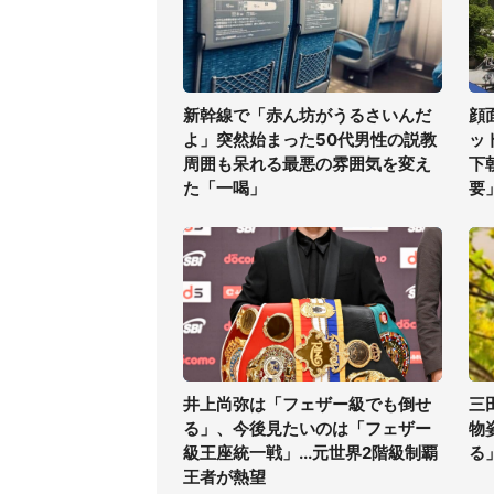
新幹線で「赤ん坊がうるさいんだ
顔
よ」突然始まった50代男性の説教
ッ
周囲も呆れる最悪の雰囲気を変え
下
た「一喝」
要
井上尚弥は「フェザー級でも倒せ
三
る」、今後見たいのは「フェザー
物
級王座統一戦」...元世界2階級制覇
る
王者が熱望