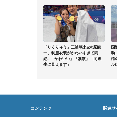
「りくりゅう」三浦璃来&木原龍
国
一、制服衣装がかわいすぎて悶
助
絶...「かわいい」「素敵」「同級
権
生に見えます」
ル
コンテンツ
関連サ