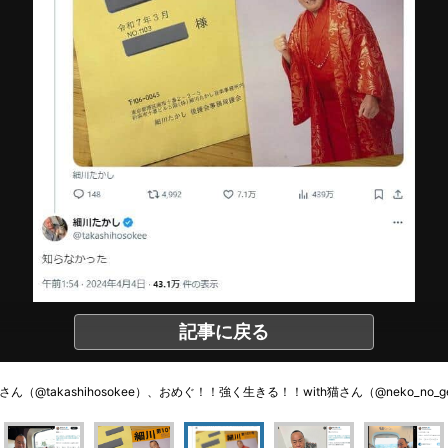
記事に戻る
ん（@takashihosokee）、おめぐ！！強く生きる！！with猫さん（@neko_no_g