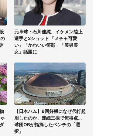
股
元卓球・石川佳純、イケメン陸上
痛の
選手と2ショット 「メチャ可愛
訴
い」「かわいい笑顔」「美男美
女」話題に
物
【日本ハム】9回好機になぜ代打起
ちゃ
用したのか、連続三振で無得点...
ダ
球団OBが指摘したベンチの「選
択」