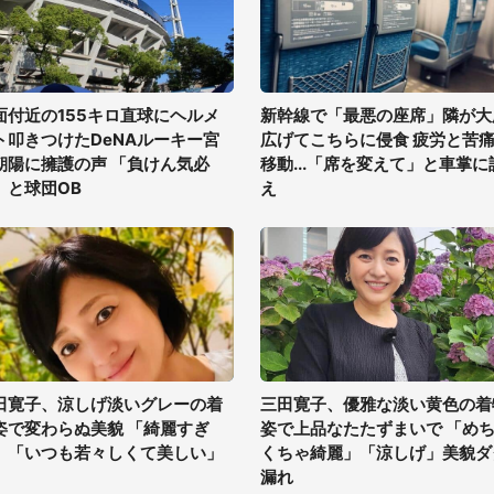
面付近の155キロ直球にヘルメ
新幹線で「最悪の座席」隣が大
ト叩きつけたDeNAルーキー宮
広げてこちらに侵食 疲労と苦
朝陽に擁護の声 「負けん気必
移動...「席を変えて」と車掌に
」と球団OB
え
田寛子、涼しげ淡いグレーの着
三田寛子、優雅な淡い黄色の着
姿で変わらぬ美貌 「綺麗すぎ
姿で上品なたたずまいで 「め
」「いつも若々しくて美しい」
くちゃ綺麗」「涼しげ」美貌ダ
漏れ