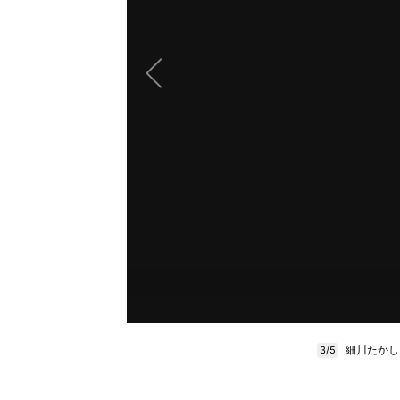
細川たかしさ
3/5