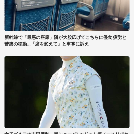
新幹線で「最悪の座席」隣が大股広げてこちらに侵食 疲労と
苦痛の移動...「席を変えて」と車掌に訴え