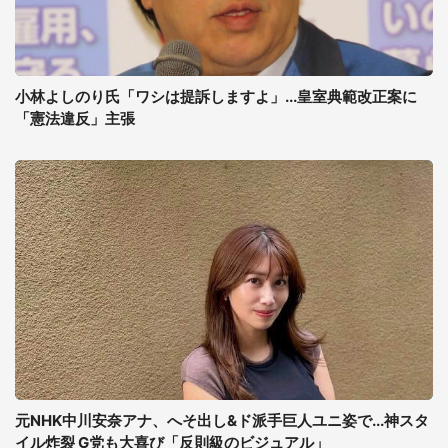
小林よしのり氏「ワシは提訴しますよ」...皇室典範改正案に
「憲法違反」主張
元NHK中川安奈アナ、へそ出し&ド派手巨人ユニ姿で...神スタ
イル炸裂 G党も大喜び「反則級のビジュアル」