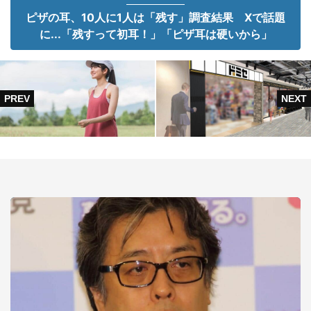
ピザの耳、10人に1人は「残す」調査結果 Xで話題
に...「残すって初耳！」「ピザ耳は硬いから」