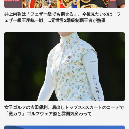
井上尚弥は「フェザー級でも倒せる」、今後見たいのは「フ
ェザー級王座統一戦」...元世界2階級制覇王者が熱望
女子ゴルフの吉田優利、肩出しトップス×スカートのコーデで
「激カワ」 ゴルフウェア姿と雰囲気変わって