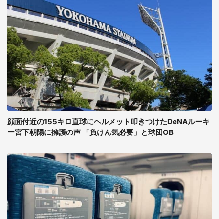
顔面付近の155キロ直球にヘルメット叩きつけたDeNAルーキ
ー宮下朝陽に擁護の声 「負けん気必要」と球団OB