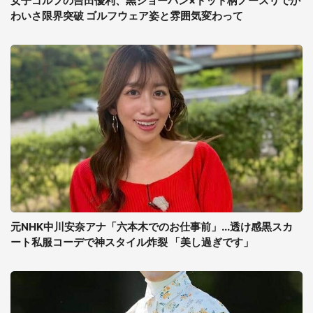
女子ゴルフの吉田優利、黒ショーパン×ドット柄ノースリでか
わいさ限界突破 ゴルフウェア姿と雰囲気変わって
元NHK中川安奈アナ「六本木でのお仕事前」...透け感黒スカ
ート私服コーデで神スタイル炸裂 「美し過ぎです」