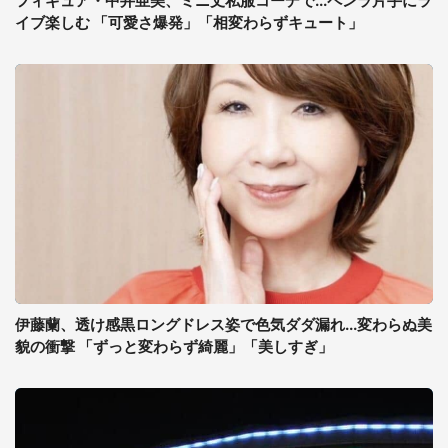
フィギュア・中井亜美、ミニ丈私服コーデで...ペンラ片手にラ
イブ楽しむ 「可愛さ爆発」「相変わらずキュート」
伊藤蘭、透け感黒ロングドレス姿で色気ダダ漏れ...変わらぬ美
貌の衝撃 「ずっと変わらず綺麗」「美しすぎ」