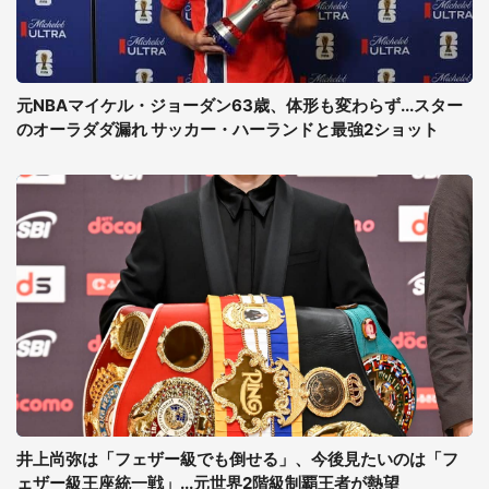
元NBAマイケル・ジョーダン63歳、体形も変わらず...スター
のオーラダダ漏れ サッカー・ハーランドと最強2ショット
井上尚弥は「フェザー級でも倒せる」、今後見たいのは「フ
ェザー級王座統一戦」...元世界2階級制覇王者が熱望