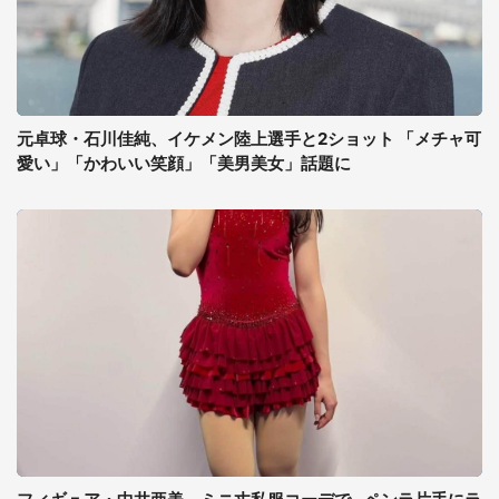
元卓球・石川佳純、イケメン陸上選手と2ショット 「メチャ可
愛い」「かわいい笑顔」「美男美女」話題に