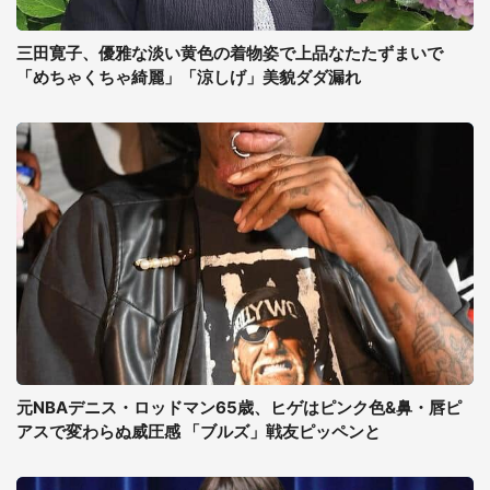
三田寛子、優雅な淡い黄色の着物姿で上品なたたずまいで
「めちゃくちゃ綺麗」「涼しげ」美貌ダダ漏れ
元NBAデニス・ロッドマン65歳、ヒゲはピンク色&鼻・唇ピ
アスで変わらぬ威圧感 「ブルズ」戦友ピッペンと