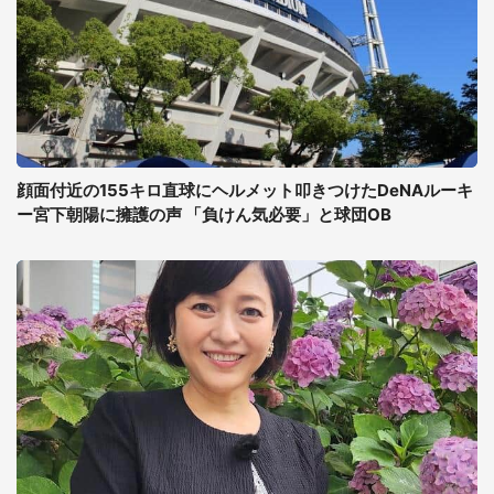
顔面付近の155キロ直球にヘルメット叩きつけたDeNAルーキ
ー宮下朝陽に擁護の声 「負けん気必要」と球団OB