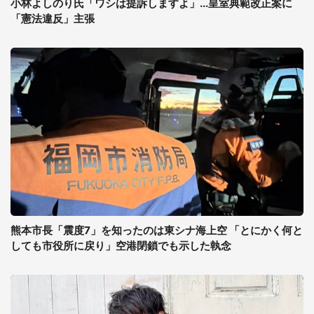
小林よしのり氏「ワシは提訴しますよ」...皇室典範改正案に
「憲法違反」主張
熊本市長「震度7」を知ったのは東シナ海上空 「とにかく何と
しても市役所に戻り」空港閉鎖でも示した執念