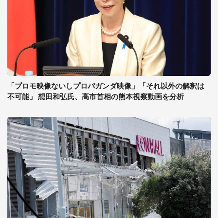
「プロモ映像ないしプロパガンダ映像」「それ以外の解釈は
不可能」 想田和弘氏、高市首相の熊本視察動画を分析