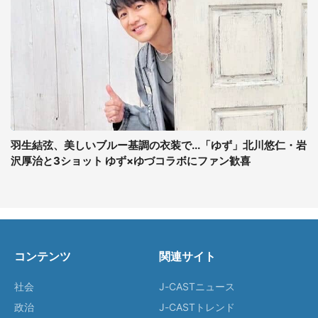
羽生結弦、美しいブルー基調の衣装で...「ゆず」北川悠仁・岩
沢厚治と3ショット ゆず×ゆづコラボにファン歓喜
コンテンツ
関連サイト
社会
J-CASTニュース
政治
J-CASTトレンド