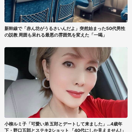
新幹線で「赤ん坊がうるさいんだよ」突然始まった50代男性
の説教 周囲も呆れる最悪の雰囲気を変えた「一喝」
小柳ルミ子「可愛い弟 五郎とデートして来ました」...4歳年
下・野口五郎とステキ2ショット 「40代にしか見えません!」