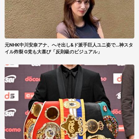
元NHK中川安奈アナ、へそ出し&ド派手巨人ユニ姿で...神スタ
イル炸裂 G党も大喜び「反則級のビジュアル」