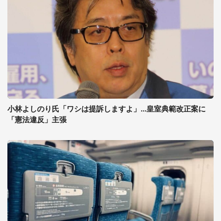
小林よしのり氏「ワシは提訴しますよ」...皇室典範改正案に
「憲法違反」主張