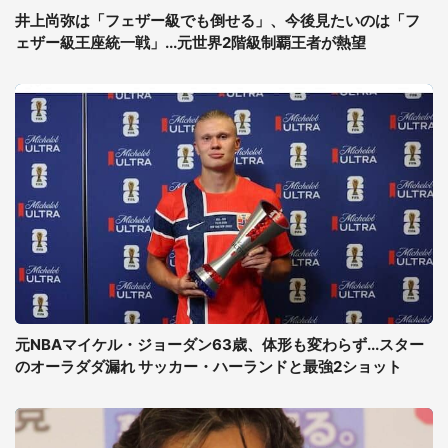
井上尚弥は「フェザー級でも倒せる」、今後見たいのは「フ
ェザー級王座統一戦」...元世界2階級制覇王者が熱望
元NBAマイケル・ジョーダン63歳、体形も変わらず...スター
のオーラダダ漏れ サッカー・ハーランドと最強2ショット