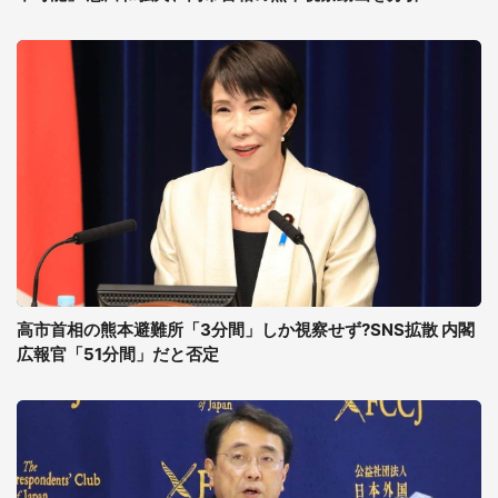
高市首相の熊本避難所「3分間」しか視察せず?SNS拡散 内閣
広報官「51分間」だと否定