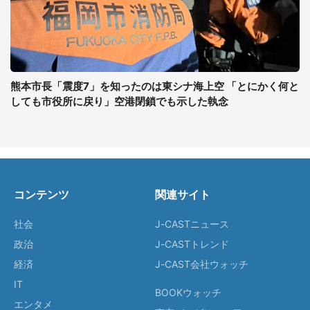
熊本市長「震度7」を知ったのは東シナ海上空 「とにかく何と
しても市役所に戻り」空港閉鎖でも示した執念
コンテンツ
関連サイト
社会
J-CASTニュース
政治
J-CASTトレンド
経済
J-CAST会社ウォッチ
IT
BOOKウォッチ
エンタメ