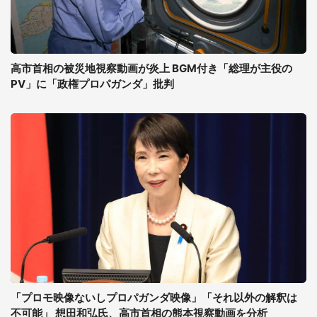
高市首相の被災地視察動画が炎上 BGM付き「総理が主役の
PV」に「政権プロパガンダ」批判
「プロモ映像ないしプロパガンダ映像」「それ以外の解釈は
不可能」 想田和弘氏、高市首相の熊本視察動画を分析