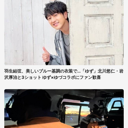
羽生結弦、美しいブルー基調の衣装で...「ゆず」北川悠仁・岩
沢厚治と3ショット ゆず×ゆづコラボにファン歓喜