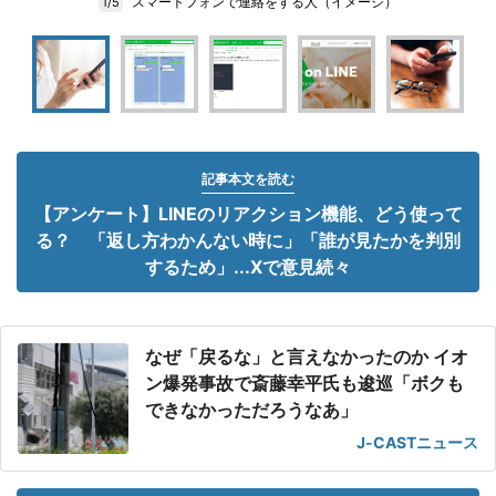
スマートフォンで連絡をする人（イメージ）
1/5
記事本文を読む
【アンケート】LINEのリアクション機能、どう使って
る？ 「返し方わかんない時に」「誰が見たかを判別
するため」...Xで意見続々
なぜ「戻るな」と言えなかったのか イオ
ン爆発事故で斎藤幸平氏も逡巡「ボクも
できなかっただろうなあ」
J-CASTニュース