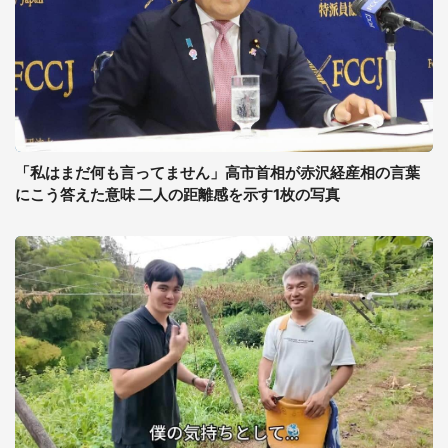
「私はまだ何も言ってません」高市首相が赤沢経産相の言葉
にこう答えた意味 二人の距離感を示す1枚の写真