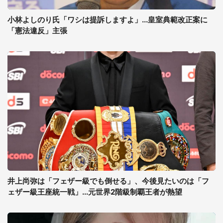
小林よしのり氏「ワシは提訴しますよ」...皇室典範改正案に
「憲法違反」主張
井上尚弥は「フェザー級でも倒せる」、今後見たいのは「フ
ェザー級王座統一戦」...元世界2階級制覇王者が熱望