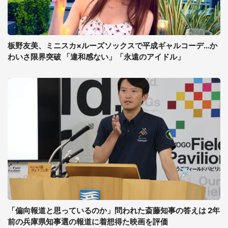
板野友美、ミニスカ×ルーズソックスで平成ギャルコーデ...か
わいさ限界突破 「違和感ない」「永遠のアイドル」
「偏向報道と思っているのか」問われた斎藤知事の答えは 2年
前の兵庫県知事選の報道に着想得た映画を評価