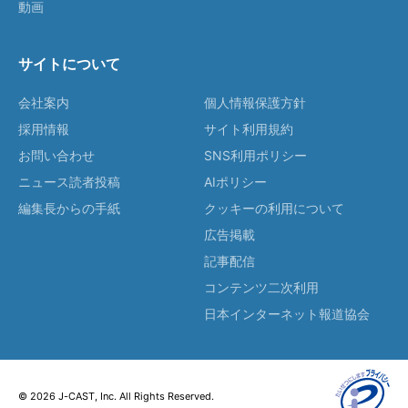
動画
サイトについて
会社案内
個人情報保護方針
採用情報
サイト利用規約
お問い合わせ
SNS利用ポリシー
ニュース読者投稿
AIポリシー
編集長からの手紙
クッキーの利用について
広告掲載
記事配信
コンテンツ二次利用
日本インターネット報道協会
© 2026 J-CAST, Inc. All Rights Reserved.