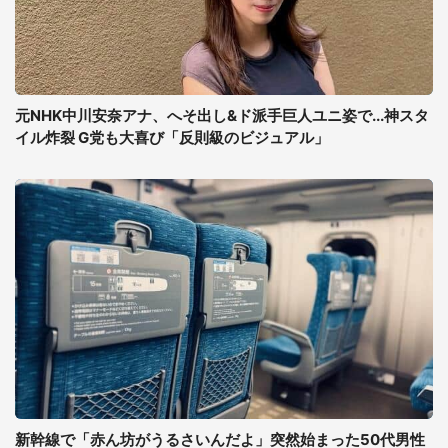
元NHK中川安奈アナ、へそ出し&ド派手巨人ユニ姿で...神スタ
イル炸裂 G党も大喜び「反則級のビジュアル」
新幹線で「赤ん坊がうるさいんだよ」突然始まった50代男性