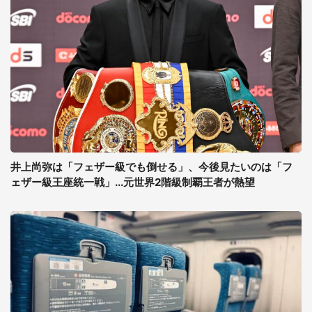
井上尚弥は「フェザー級でも倒せる」、今後見たいのは「フ
ェザー級王座統一戦」...元世界2階級制覇王者が熱望