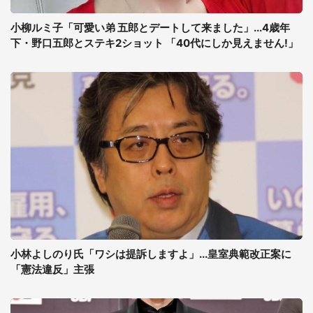
小柳ルミ子「可愛い弟 五郎とデートして来ました」...4歳年
下・野口五郎とステキ2ショット 「40代にしか見えません!」
小林よしのり氏「ワシは提訴しますよ」...皇室典範改正案に
「憲法違反」主張