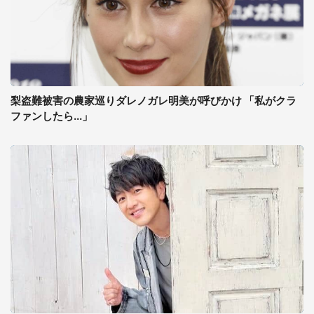
梨盗難被害の農家巡りダレノガレ明美が呼びかけ 「私がクラ
ファンしたら...」