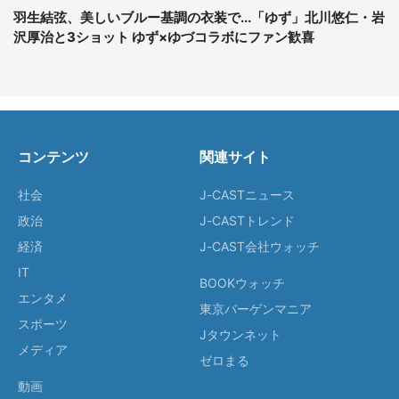
羽生結弦、美しいブルー基調の衣装で...「ゆず」北川悠仁・岩
沢厚治と3ショット ゆず×ゆづコラボにファン歓喜
コンテンツ
関連サイト
社会
J-CASTニュース
政治
J-CASTトレンド
経済
J-CAST会社ウォッチ
IT
BOOKウォッチ
エンタメ
東京バーゲンマニア
スポーツ
Jタウンネット
メディア
ゼロまる
動画