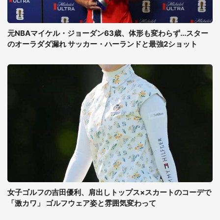
元NBAマイケル・ジョーダン63歳、体形も変わらず...スター
のオーラダダ漏れ サッカー・ハーランドと最強2ショット
女子ゴルフの吉田優利、肩出しトップス×スカートのコーデで
「激カワ」 ゴルフウェア姿と雰囲気変わって