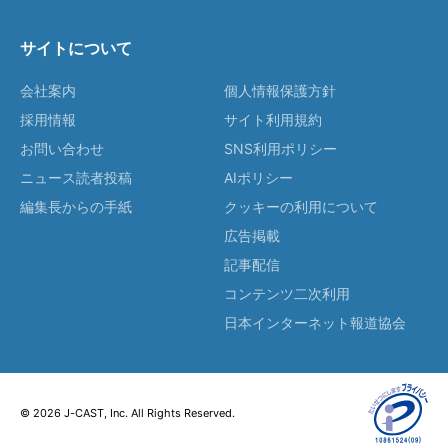
サイトについて
会社案内
個人情報保護方針
採用情報
サイト利用規約
お問い合わせ
SNS利用ポリシー
ニュース読者投稿
AIポリシー
編集長からの手紙
クッキーの利用について
広告掲載
記事配信
コンテンツ二次利用
日本インターネット報道協会
© 2026 J-CAST, Inc. All Rights Reserved.