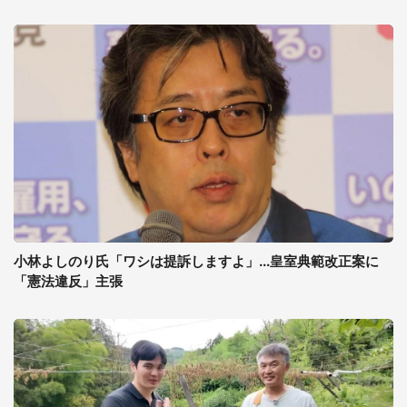
小林よしのり氏「ワシは提訴しますよ」...皇室典範改正案に
「憲法違反」主張