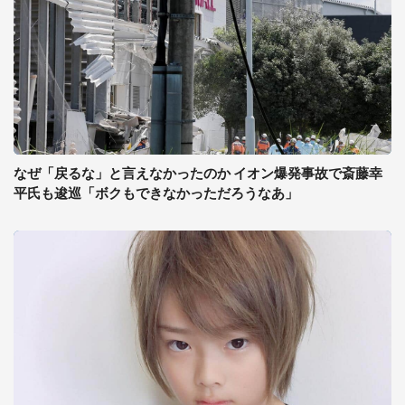
なぜ「戻るな」と言えなかったのか イオン爆発事故で斎藤幸
平氏も逡巡「ボクもできなかっただろうなあ」