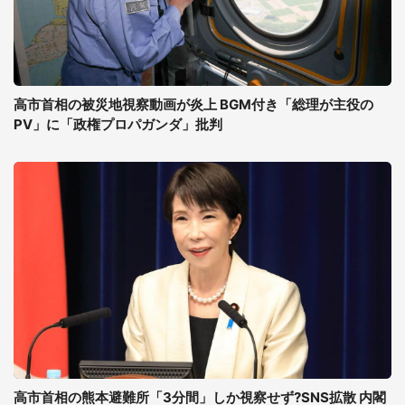
高市首相の被災地視察動画が炎上 BGM付き「総理が主役の
PV」に「政権プロパガンダ」批判
高市首相の熊本避難所「3分間」しか視察せず?SNS拡散 内閣